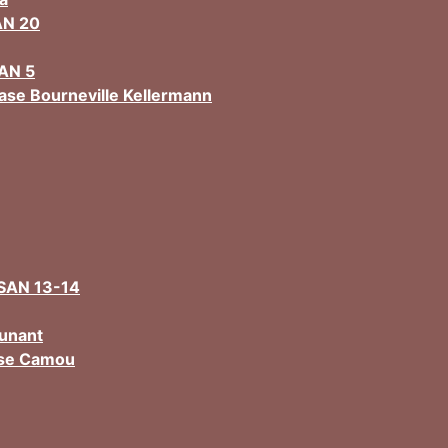
AN 20
AN 5
ase Bourneville Kellermann
ISAN 13-14
unant
ase Camou