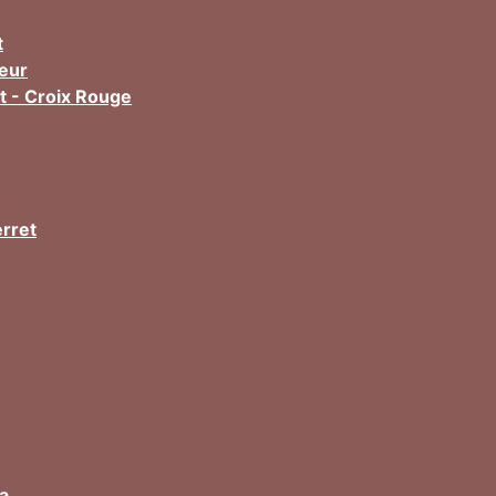
t
teur
t - Croix Rouge
rret
a