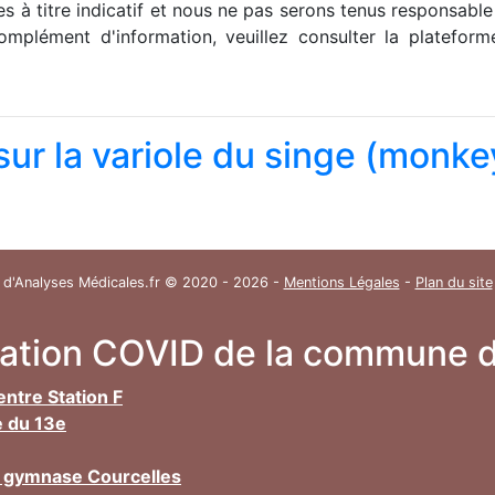
 à titre indicatif et nous ne pas serons tenus responsable
mplément d'information, veuillez consulter la plateform
 sur la variole du singe (monk
 d'Analyses Médicales.fr © 2020 - 2026 -
Mentions Légales
-
Plan du site
nation COVID de la commune d
entre Station F
e du 13e
17 gymnase Courcelles