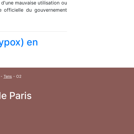
 d'une mauvaise utilisation ou
e officielle du gouvernement
eypox) en
-
Tens
- O2
e Paris