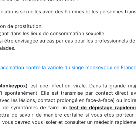
lations sexuelles avec des hommes et les personnes trans,
on de prostitution.
çant dans les lieux de consommation sexuelle.
si être envisagée au cas par cas pour les professionnels d
alades.
vaccination contre la variole du singe monkeypox en France
 Monkeypox)
est une infection virale. Dans la grande majo
ît spontanément. Elle est transmise par contact direct a
c les lésions, contact prolongé en face-à-face) ou indirect 
cas de symptômes de faire un
test de dépistage rapideme
ettra de savoir de manière certaine si vous êtes porteu
, vous devrez vous isoler et consulter un médecin rapideme