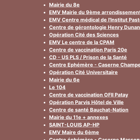
Mairie du 8e
EMV Mairie du 9ème arrondissemen
EMV Centre médical de l'Institut Pas
Centre de gérontologie Henry Dunan
Opération Cité des Sciences
EMV Le centre de la CPAM
Centre de vaccination Paris 20e
CD - US PLS / Prison de la Santé
Centre Ephémère - Caserne Champe
Opération Cité Universitaire
Mairie du 6e
Le 104
Centre de vaccination OFII Patay
Opération Parvis Hôtel de Ville
Centre de santé Bauchat-Nation
Mairie du 11e + annexes
SAINT-LOUIS AP-HP
EMV Maire du 6ème
Centre éphémère - Caserne Massen