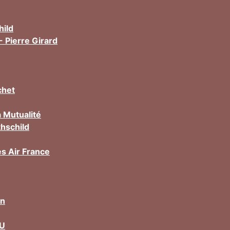
hild
- Pierre Girard
chet
 Mutualité
hschild
es Air France
on
U