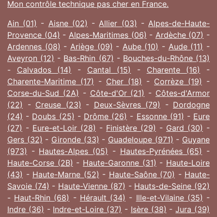
Mon contrôle technique pas cher en France.
Ain (01)
-
Aisne (02)
-
Allier (03)
-
Alpes-de-Haute-
Provence (04)
-
Alpes-Maritimes (06)
-
Ardèche (07)
-
Ardennes (08)
-
Ariège (09)
-
Aube (10)
-
Aude (11)
-
Aveyron (12)
-
Bas-Rhin (67)
-
Bouches-du-Rhône (13)
-
Calvados (14)
-
Cantal (15)
-
Charente (16)
-
Charente-Maritime (17)
-
Cher (18)
-
Corrèze (19)
-
Corse-du-Sud (2A)
-
Côte-d'Or (21)
-
Côtes-d'Armor
(22)
-
Creuse (23)
-
Deux-Sèvres (79)
-
Dordogne
(24)
-
Doubs (25)
-
Drôme (26)
-
Essonne (91)
-
Eure
(27)
-
Eure-et-Loir (28)
-
Finistère (29)
-
Gard (30)
-
Gers (32)
-
Gironde (33)
-
Guadeloupe (971)
-
Guyane
(973)
-
Hautes-Alpes (05)
-
Hautes-Pyrénées (65)
-
Haute-Corse (2B)
-
Haute-Garonne (31)
-
Haute-Loire
(43)
-
Haute-Marne (52)
-
Haute-Saône (70)
-
Haute-
Savoie (74)
-
Haute-Vienne (87)
-
Hauts-de-Seine (92)
-
Haut-Rhin (68)
-
Hérault (34)
-
Ille-et-Vilaine (35)
-
Indre (36)
-
Indre-et-Loire (37)
-
Isère (38)
-
Jura (39)