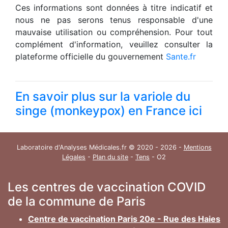
Ces informations sont données à titre indicatif et
nous ne pas serons tenus responsable d'une
mauvaise utilisation ou compréhension. Pour tout
complément d'information, veuillez consulter la
plateforme officielle du gouvernement
Sante.fr
En savoir plus sur la variole du
singe (monkeypox) en France ici
Laboratoire d'Analyses Médicales.fr © 2020 - 2026 -
Mentions
Légales
-
Plan du site
-
Tens
- O2
Les centres de vaccination COVID
de la commune de Paris
Centre de vaccination Paris 20e - Rue des Haies