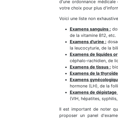
d'une ordonnance médicale e
votre choix pour plus d'infor
Voici une liste non exhaustiv
Examens sanguins :
dos
de la vitamine B12, etc.
Examens d'urine :
dosage
la leucocyturie, de la bil
Examens de liquides or
céphalo-rachidien, de liq
Examens de tissus :
bio
Examens de la thyroïde
Examens gynécologiqu
hormone (LH), de la foll
Examens de dépistage 
(VIH, hépatites, syphilis, 
Il est important de noter q
proposer un panel d'exame