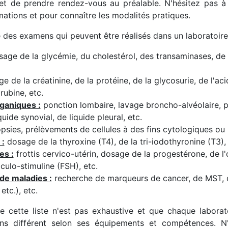
t de prendre rendez-vous au préalable. N'hésitez pas à 
mations et pour connaître les modalités pratiques.
e des examens qui peuvent être réalisés dans un laboratoire
age de la glycémie, du cholestérol, des transaminases, de la 
 de la créatinine, de la protéine, de la glycosurie, de l'acid
irubine, etc.
ganiques :
ponction lombaire, lavage broncho-alvéolaire, p
uide synovial, de liquide pleural, etc.
psies, prélèvements de cellules à des fins cytologiques ou 
 :
dosage de la thyroxine (T4), de la tri-iodothyronine (T3), 
es :
frottis cervico-utérin, dosage de la progestérone, de l'o
iculo-stimuline (FSH), etc.
de maladies :
recherche de marqueurs de cancer, de MST, d
etc.), etc.
ue cette liste n'est pas exhaustive et que chaque laborat
ns différent selon ses équipements et compétences. N'