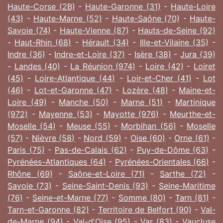
Haute-Corse (2B)
-
Haute-Garonne (31)
-
Haute-Loire
(43)
-
Haute-Marne (52)
-
Haute-Saône (70)
-
Haute-
Savoie (74)
-
Haute-Vienne (87)
-
Hauts-de-Seine (92)
-
Haut-Rhin (68)
-
Hérault (34)
-
Ille-et-Vilaine (35)
-
Indre (36)
-
Indre-et-Loire (37)
-
Isère (38)
-
Jura (39)
-
Landes (40)
-
La Réunion (974)
-
Loire (42)
-
Loiret
(45)
-
Loire-Atlantique (44)
-
Loir-et-Cher (41)
-
Lot
(46)
-
Lot-et-Garonne (47)
-
Lozère (48)
-
Maine-et-
Loire (49)
-
Manche (50)
-
Marne (51)
-
Martinique
(972)
-
Mayenne (53)
-
Mayotte (976)
-
Meurthe-et-
Moselle (54)
-
Meuse (55)
-
Morbihan (56)
-
Moselle
(57)
-
Nièvre (58)
-
Nord (59)
-
Oise (60)
-
Orne (61)
-
Paris (75)
-
Pas-de-Calais (62)
-
Puy-de-Dôme (63)
-
Pyrénées-Atlantiques (64)
-
Pyrénées-Orientales (66)
-
Rhône (69)
-
Saône-et-Loire (71)
-
Sarthe (72)
-
Savoie (73)
-
Seine-Saint-Denis (93)
-
Seine-Maritime
(76)
-
Seine-et-Marne (77)
-
Somme (80)
-
Tarn (81)
-
Tarn-et-Garonne (82)
-
Territoire de Belfort (90)
-
Val-
de-Marne (94)
-
Val-d'Oise (95)
-
Var (83)
-
Vaucluse