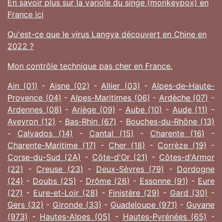
En savoir plus sur la variole du singe (monkeypox) en
France ici
Qu'est-ce que le virus Langya découvert en Chine en
2022 ?
Mon contrôle technique pas cher en France.
Ain (01)
-
Aisne (02)
-
Allier (03)
-
Alpes-de-Haute-
Provence (04)
-
Alpes-Maritimes (06)
-
Ardèche (07)
-
Ardennes (08)
-
Ariège (09)
-
Aube (10)
-
Aude (11)
-
Aveyron (12)
-
Bas-Rhin (67)
-
Bouches-du-Rhône (13)
-
Calvados (14)
-
Cantal (15)
-
Charente (16)
-
Charente-Maritime (17)
-
Cher (18)
-
Corrèze (19)
-
Corse-du-Sud (2A)
-
Côte-d'Or (21)
-
Côtes-d'Armor
(22)
-
Creuse (23)
-
Deux-Sèvres (79)
-
Dordogne
(24)
-
Doubs (25)
-
Drôme (26)
-
Essonne (91)
-
Eure
(27)
-
Eure-et-Loir (28)
-
Finistère (29)
-
Gard (30)
-
Gers (32)
-
Gironde (33)
-
Guadeloupe (971)
-
Guyane
(973)
-
Hautes-Alpes (05)
-
Hautes-Pyrénées (65)
-