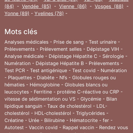
(84)
-
Vendée (85)
-
Vienne (86)
-
Vosges (88)
-
Yonne (89)
-
Yvelines (78)
-
Mots clés
Analyses médicales - Prise de sang - Test urinaire -
Prèlevements - Prèlevement selles - Dépistage VIH -
Analyse médicale - Dépistage Hépatite C - Sérologie -
Numération - Dépistage Hépatite B - Prèlevements -
Test PCR - Test antigénique - Test covid - Numération
- Plaquettes - Diabète - Nfs - Globules rouges ou
hématies - Hémoglobine - Globules blancs ou
leucocytes - Ferritine - protéine C-réactive ou CRP -
vitesse de sédimentation ou VS - Glycémie - Bilan
lipidique sanguin - Taux de cholestérol - LDL-
cholestérol - HDL-cholestérol - Triglycérides -
Créatine - Urée - Bilirubine - Hématocrite - fer -
Autotest - Vaccin covid - Rappel vaccin - Rendez vous