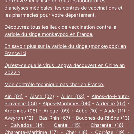
Retrouvez ici la liste de tous les laboratoires
d'analyses médicales, les centres de vaccinations et
les pharmacies pour votre département.
Découvrez tous les lieux de vaccination contre la
variole du singe monkeypox en France.
En savoir plus sur la variole du singe (monkeypox) en
France ici
Qu'est-ce que le virus Langya découvert en Chine en
2022 ?
Mon contrôle technique pas cher en France.
Ain (01)
-
Aisne (02)
-
Allier (03)
-
Alpes-de-Haute-
Provence (04)
-
Alpes-Maritimes (06)
-
Ardèche (07)
-
Ardennes (08)
-
Ariège (09)
-
Aube (10)
-
Aude (11)
-
Aveyron (12)
-
Bas-Rhin (67)
-
Bouches-du-Rhône (13)
-
Calvados (14)
-
Cantal (15)
-
Charente (16)
-
Charente-Maritime (17)
-
Cher (18)
-
Corrèze (19)
-