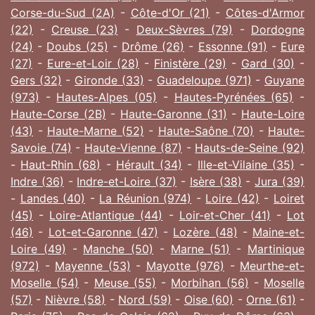
Corse-du-Sud (2A)
-
Côte-d'Or (21)
-
Côtes-d'Armor
(22)
-
Creuse (23)
-
Deux-Sèvres (79)
-
Dordogne
(24)
-
Doubs (25)
-
Drôme (26)
-
Essonne (91)
-
Eure
(27)
-
Eure-et-Loir (28)
-
Finistère (29)
-
Gard (30)
-
Gers (32)
-
Gironde (33)
-
Guadeloupe (971)
-
Guyane
(973)
-
Hautes-Alpes (05)
-
Hautes-Pyrénées (65)
-
Haute-Corse (2B)
-
Haute-Garonne (31)
-
Haute-Loire
(43)
-
Haute-Marne (52)
-
Haute-Saône (70)
-
Haute-
Savoie (74)
-
Haute-Vienne (87)
-
Hauts-de-Seine (92)
-
Haut-Rhin (68)
-
Hérault (34)
-
Ille-et-Vilaine (35)
-
Indre (36)
-
Indre-et-Loire (37)
-
Isère (38)
-
Jura (39)
-
Landes (40)
-
La Réunion (974)
-
Loire (42)
-
Loiret
(45)
-
Loire-Atlantique (44)
-
Loir-et-Cher (41)
-
Lot
(46)
-
Lot-et-Garonne (47)
-
Lozère (48)
-
Maine-et-
Loire (49)
-
Manche (50)
-
Marne (51)
-
Martinique
(972)
-
Mayenne (53)
-
Mayotte (976)
-
Meurthe-et-
Moselle (54)
-
Meuse (55)
-
Morbihan (56)
-
Moselle
(57)
-
Nièvre (58)
-
Nord (59)
-
Oise (60)
-
Orne (61)
-