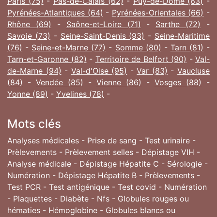
Paris (75)
-
Pas-de-Calais (62)
-
Puy-de-Dôme (63)
-
Pyrénées-Atlantiques (64)
-
Pyrénées-Orientales (66)
-
Rhône (69)
-
Saône-et-Loire (71)
-
Sarthe (72)
-
Savoie (73)
-
Seine-Saint-Denis (93)
-
Seine-Maritime
(76)
-
Seine-et-Marne (77)
-
Somme (80)
-
Tarn (81)
-
Tarn-et-Garonne (82)
-
Territoire de Belfort (90)
-
Val-
de-Marne (94)
-
Val-d'Oise (95)
-
Var (83)
-
Vaucluse
(84)
-
Vendée (85)
-
Vienne (86)
-
Vosges (88)
-
Yonne (89)
-
Yvelines (78)
-
Mots clés
Analyses médicales - Prise de sang - Test urinaire -
Prèlevements - Prèlevement selles - Dépistage VIH -
Analyse médicale - Dépistage Hépatite C - Sérologie -
Numération - Dépistage Hépatite B - Prèlevements -
Test PCR - Test antigénique - Test covid - Numération
- Plaquettes - Diabète - Nfs - Globules rouges ou
hématies - Hémoglobine - Globules blancs ou