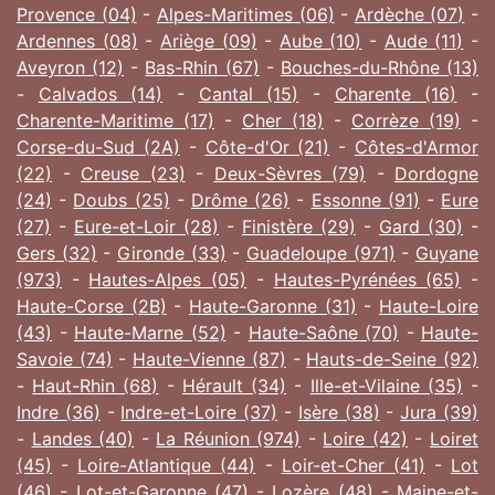
Provence (04)
-
Alpes-Maritimes (06)
-
Ardèche (07)
-
Ardennes (08)
-
Ariège (09)
-
Aube (10)
-
Aude (11)
-
Aveyron (12)
-
Bas-Rhin (67)
-
Bouches-du-Rhône (13)
-
Calvados (14)
-
Cantal (15)
-
Charente (16)
-
Charente-Maritime (17)
-
Cher (18)
-
Corrèze (19)
-
Corse-du-Sud (2A)
-
Côte-d'Or (21)
-
Côtes-d'Armor
(22)
-
Creuse (23)
-
Deux-Sèvres (79)
-
Dordogne
(24)
-
Doubs (25)
-
Drôme (26)
-
Essonne (91)
-
Eure
(27)
-
Eure-et-Loir (28)
-
Finistère (29)
-
Gard (30)
-
Gers (32)
-
Gironde (33)
-
Guadeloupe (971)
-
Guyane
(973)
-
Hautes-Alpes (05)
-
Hautes-Pyrénées (65)
-
Haute-Corse (2B)
-
Haute-Garonne (31)
-
Haute-Loire
(43)
-
Haute-Marne (52)
-
Haute-Saône (70)
-
Haute-
Savoie (74)
-
Haute-Vienne (87)
-
Hauts-de-Seine (92)
-
Haut-Rhin (68)
-
Hérault (34)
-
Ille-et-Vilaine (35)
-
Indre (36)
-
Indre-et-Loire (37)
-
Isère (38)
-
Jura (39)
-
Landes (40)
-
La Réunion (974)
-
Loire (42)
-
Loiret
(45)
-
Loire-Atlantique (44)
-
Loir-et-Cher (41)
-
Lot
(46)
-
Lot-et-Garonne (47)
-
Lozère (48)
-
Maine-et-