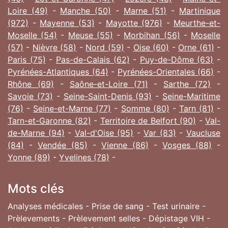
Loire (49)
-
Manche (50)
-
Marne (51)
-
Martinique
(972)
-
Mayenne (53)
-
Mayotte (976)
-
Meurthe-et-
Moselle (54)
-
Meuse (55)
-
Morbihan (56)
-
Moselle
(57)
-
Nièvre (58)
-
Nord (59)
-
Oise (60)
-
Orne (61)
-
Paris (75)
-
Pas-de-Calais (62)
-
Puy-de-Dôme (63)
-
Pyrénées-Atlantiques (64)
-
Pyrénées-Orientales (66)
-
Rhône (69)
-
Saône-et-Loire (71)
-
Sarthe (72)
-
Savoie (73)
-
Seine-Saint-Denis (93)
-
Seine-Maritime
(76)
-
Seine-et-Marne (77)
-
Somme (80)
-
Tarn (81)
-
Tarn-et-Garonne (82)
-
Territoire de Belfort (90)
-
Val-
de-Marne (94)
-
Val-d'Oise (95)
-
Var (83)
-
Vaucluse
(84)
-
Vendée (85)
-
Vienne (86)
-
Vosges (88)
-
Yonne (89)
-
Yvelines (78)
-
Mots clés
Analyses médicales - Prise de sang - Test urinaire -
Prèlevements - Prèlevement selles - Dépistage VIH -