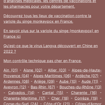
d'analyses médicales, les centres de vaccinations et
les pharmacies pour votre département.
Découvrez tous les lieux de vaccination contre la
variole du singe monkeypox en France.
En savoir plus sur la variole du singe (monkeypox) en
France ici
Qu'est-ce que le virus Langya découvert en Chine en
2022 ?
Mon contrôle technique pas cher en France.
Ain (01)
-
Aisne (02)
-
Allier (03)
-
Alpes-de-Haute-
Provence (04)
-
Alpes-Maritimes (06)
-
Ardèche (07)
-
Ardennes (08)
-
Ariège (09)
-
Aube (10)
-
Aude (11)
-
Aveyron (12)
-
Bas-Rhin (67)
-
Bouches-du-Rhône (13)
-
Calvados (14)
-
Cantal (15)
-
Charente (16)
-
Charente-Maritime (17)
-
Cher (18)
-
Corrèze (19)
-
Corse-du-Sud (2A)
-
Côte-d'Or (21)
-
Côtes-d'Armor