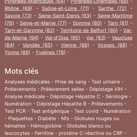
Pyrénées-Atlantiques (64)
-
Pyrénées-Orientales (66)
-
Rhône (69)
-
Saône-et-Loire (71)
-
Sarthe (72)
-
Savoie (73)
-
Seine-Saint-Denis (93)
-
Seine-Maritime
(76)
-
Seine-et-Marne (77)
-
Somme (80)
-
Tarn (81)
-
Tarn-et-Garonne (82)
-
Territoire de Belfort (90)
-
Val-
de-Marne (94)
-
Val-d'Oise (95)
-
Var (83)
-
Vaucluse
(84)
-
Vendée (85)
-
Vienne (86)
-
Vosges (88)
-
Yonne (89)
-
Yvelines (78)
-
Mots clés
Analyses médicales - Prise de sang - Test urinaire -
Prèlevements - Prèlevement selles - Dépistage VIH -
Analyse médicale - Dépistage Hépatite C - Sérologie -
Numération - Dépistage Hépatite B - Prèlevements -
Test PCR - Test antigénique - Test covid - Numération
- Plaquettes - Diabète - Nfs - Globules rouges ou
hématies - Hémoglobine - Globules blancs ou
leucocytes - Ferritine - protéine C-réactive ou CRP -