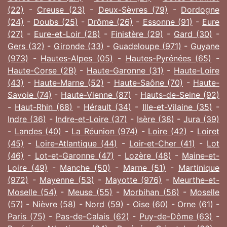
(22)
-
Creuse (23)
-
Deux-Sèvres (79)
-
Dordogne
(24)
-
Doubs (25)
-
Drôme (26)
-
Essonne (91)
-
Eure
(27)
-
Eure-et-Loir (28)
-
Finistère (29)
-
Gard (30)
-
Gers (32)
-
Gironde (33)
-
Guadeloupe (971)
-
Guyane
(973)
-
Hautes-Alpes (05)
-
Hautes-Pyrénées (65)
-
Haute-Corse (2B)
-
Haute-Garonne (31)
-
Haute-Loire
(43)
-
Haute-Marne (52)
-
Haute-Saône (70)
-
Haute-
Savoie (74)
-
Haute-Vienne (87)
-
Hauts-de-Seine (92)
-
Haut-Rhin (68)
-
Hérault (34)
-
Ille-et-Vilaine (35)
-
Indre (36)
-
Indre-et-Loire (37)
-
Isère (38)
-
Jura (39)
-
Landes (40)
-
La Réunion (974)
-
Loire (42)
-
Loiret
(45)
-
Loire-Atlantique (44)
-
Loir-et-Cher (41)
-
Lot
(46)
-
Lot-et-Garonne (47)
-
Lozère (48)
-
Maine-et-
Loire (49)
-
Manche (50)
-
Marne (51)
-
Martinique
(972)
-
Mayenne (53)
-
Mayotte (976)
-
Meurthe-et-
Moselle (54)
-
Meuse (55)
-
Morbihan (56)
-
Moselle
(57)
-
Nièvre (58)
-
Nord (59)
-
Oise (60)
-
Orne (61)
-
Paris (75)
-
Pas-de-Calais (62)
-
Puy-de-Dôme (63)
-