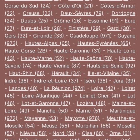
Corse-du-Sud (2A)
-
Côte-d'Or (21)
-
Côtes-d'Armor
(22)
-
Creuse (23)
-
Deux-Sèvres (79)
-
Dordogne
(24)
-
Doubs (25)
-
Drôme (26)
-
Essonne (91)
-
Eure
(27)
-
Eure-et-Loir (28)
-
Finistère (29)
-
Gard (30)
-
Gers (32)
-
Gironde (33)
-
Guadeloupe (971)
-
Guyane
(973)
-
Hautes-Alpes (05)
-
Hautes-Pyrénées (65)
-
Haute-Corse (2B)
-
Haute-Garonne (31)
-
Haute-Loire
(43)
-
Haute-Marne (52)
-
Haute-Saône (70)
-
Haute-
Savoie (74)
-
Haute-Vienne (87)
-
Hauts-de-Seine (92)
-
Haut-Rhin (68)
-
Hérault (34)
-
Ille-et-Vilaine (35)
-
Indre (36)
-
Indre-et-Loire (37)
-
Isère (38)
-
Jura (39)
-
Landes (40)
-
La Réunion (974)
-
Loire (42)
-
Loiret
(45)
-
Loire-Atlantique (44)
-
Loir-et-Cher (41)
-
Lot
(46)
-
Lot-et-Garonne (47)
-
Lozère (48)
-
Maine-et-
Loire (49)
-
Manche (50)
-
Marne (51)
-
Martinique
(972)
-
Mayenne (53)
-
Mayotte (976)
-
Meurthe-et-
Moselle (54)
-
Meuse (55)
-
Morbihan (56)
-
Moselle
(57)
-
Nièvre (58)
-
Nord (59)
-
Oise (60)
-
Orne (61)
-