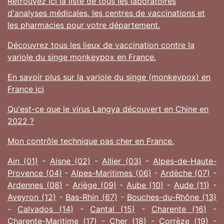
Retrouvez ici la liste de tous les laboratoires
d'analyses médicales, les centres de vaccinations et
les pharmacies pour votre département.
Découvrez tous les lieux de vaccination contre la
variole du singe monkeypox en France.
En savoir plus sur la variole du singe (monkeypox) en
France ici
Qu'est-ce que le virus Langya découvert en Chine en
2022 ?
Mon contrôle technique pas cher en France.
Ain (01)
-
Aisne (02)
-
Allier (03)
-
Alpes-de-Haute-
Provence (04)
-
Alpes-Maritimes (06)
-
Ardèche (07)
-
Ardennes (08)
-
Ariège (09)
-
Aube (10)
-
Aude (11)
-
Aveyron (12)
-
Bas-Rhin (67)
-
Bouches-du-Rhône (13)
-
Calvados (14)
-
Cantal (15)
-
Charente (16)
-
Charente-Maritime (17)
-
Cher (18)
-
Corrèze (19)
-