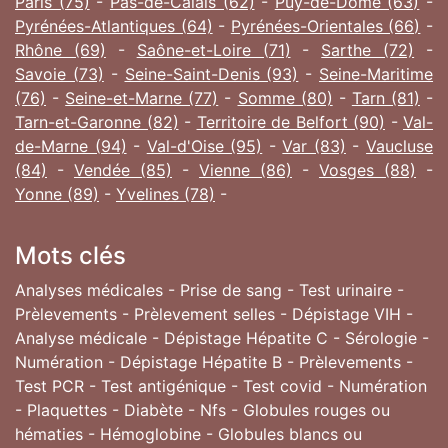
Paris (75)
-
Pas-de-Calais (62)
-
Puy-de-Dôme (63)
-
Pyrénées-Atlantiques (64)
-
Pyrénées-Orientales (66)
-
Rhône (69)
-
Saône-et-Loire (71)
-
Sarthe (72)
-
Savoie (73)
-
Seine-Saint-Denis (93)
-
Seine-Maritime
(76)
-
Seine-et-Marne (77)
-
Somme (80)
-
Tarn (81)
-
Tarn-et-Garonne (82)
-
Territoire de Belfort (90)
-
Val-
de-Marne (94)
-
Val-d'Oise (95)
-
Var (83)
-
Vaucluse
(84)
-
Vendée (85)
-
Vienne (86)
-
Vosges (88)
-
Yonne (89)
-
Yvelines (78)
-
Mots clés
Analyses médicales - Prise de sang - Test urinaire -
Prèlevements - Prèlevement selles - Dépistage VIH -
Analyse médicale - Dépistage Hépatite C - Sérologie -
Numération - Dépistage Hépatite B - Prèlevements -
Test PCR - Test antigénique - Test covid - Numération
- Plaquettes - Diabète - Nfs - Globules rouges ou
hématies - Hémoglobine - Globules blancs ou