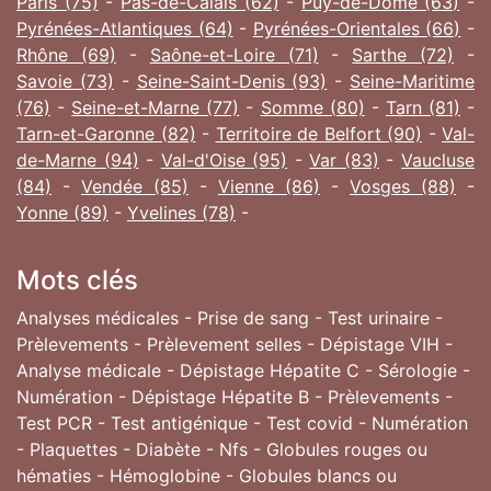
Paris (75)
-
Pas-de-Calais (62)
-
Puy-de-Dôme (63)
-
Pyrénées-Atlantiques (64)
-
Pyrénées-Orientales (66)
-
Rhône (69)
-
Saône-et-Loire (71)
-
Sarthe (72)
-
Savoie (73)
-
Seine-Saint-Denis (93)
-
Seine-Maritime
(76)
-
Seine-et-Marne (77)
-
Somme (80)
-
Tarn (81)
-
Tarn-et-Garonne (82)
-
Territoire de Belfort (90)
-
Val-
de-Marne (94)
-
Val-d'Oise (95)
-
Var (83)
-
Vaucluse
(84)
-
Vendée (85)
-
Vienne (86)
-
Vosges (88)
-
Yonne (89)
-
Yvelines (78)
-
Mots clés
Analyses médicales - Prise de sang - Test urinaire -
Prèlevements - Prèlevement selles - Dépistage VIH -
Analyse médicale - Dépistage Hépatite C - Sérologie -
Numération - Dépistage Hépatite B - Prèlevements -
Test PCR - Test antigénique - Test covid - Numération
- Plaquettes - Diabète - Nfs - Globules rouges ou
hématies - Hémoglobine - Globules blancs ou