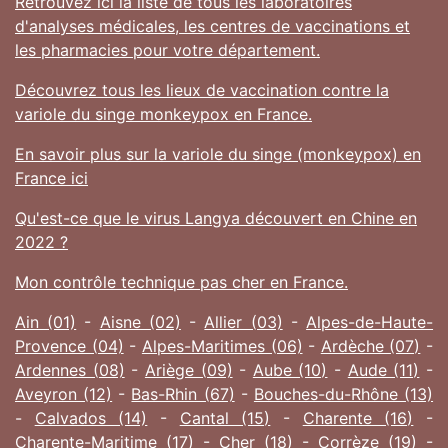
Retrouvez ici la liste de tous les laboratoires
d'analyses médicales, les centres de vaccinations et
les pharmacies pour votre département.
Découvrez tous les lieux de vaccination contre la
variole du singe monkeypox en France.
En savoir plus sur la variole du singe (monkeypox) en
France ici
Qu'est-ce que le virus Langya découvert en Chine en
2022 ?
Mon contrôle technique pas cher en France.
Ain (01)
-
Aisne (02)
-
Allier (03)
-
Alpes-de-Haute-
Provence (04)
-
Alpes-Maritimes (06)
-
Ardèche (07)
-
Ardennes (08)
-
Ariège (09)
-
Aube (10)
-
Aude (11)
-
Aveyron (12)
-
Bas-Rhin (67)
-
Bouches-du-Rhône (13)
-
Calvados (14)
-
Cantal (15)
-
Charente (16)
-
Charente-Maritime (17)
-
Cher (18)
-
Corrèze (19)
-