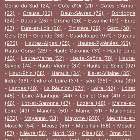
Corse-du-Sud (2A)
-
Côte-d'Or (21)
-
Côtes-d'Armor
(22)
-
Creuse (23)
-
Deux-Sèvres (79)
-
Dordogne
(24)
-
Doubs (25)
-
Drôme (26)
-
Essonne (91)
-
Eure
(27)
-
Eure-et-Loir (28)
-
Finistère (29)
-
Gard (30)
-
Gers (32)
-
Gironde (33)
-
Guadeloupe (971)
-
Guyane
(973)
-
Hautes-Alpes (05)
-
Hautes-Pyrénées (65)
-
Haute-Corse (2B)
-
Haute-Garonne (31)
-
Haute-Loire
(43)
-
Haute-Marne (52)
-
Haute-Saône (70)
-
Haute-
Savoie (74)
-
Haute-Vienne (87)
-
Hauts-de-Seine (92)
-
Haut-Rhin (68)
-
Hérault (34)
-
Ille-et-Vilaine (35)
-
Indre (36)
-
Indre-et-Loire (37)
-
Isère (38)
-
Jura (39)
-
Landes (40)
-
La Réunion (974)
-
Loire (42)
-
Loiret
(45)
-
Loire-Atlantique (44)
-
Loir-et-Cher (41)
-
Lot
(46)
-
Lot-et-Garonne (47)
-
Lozère (48)
-
Maine-et-
Loire (49)
-
Manche (50)
-
Marne (51)
-
Martinique
(972)
-
Mayenne (53)
-
Mayotte (976)
-
Meurthe-et-
Moselle (54)
-
Meuse (55)
-
Morbihan (56)
-
Moselle
(57)
-
Nièvre (58)
-
Nord (59)
-
Oise (60)
-
Orne (61)
-