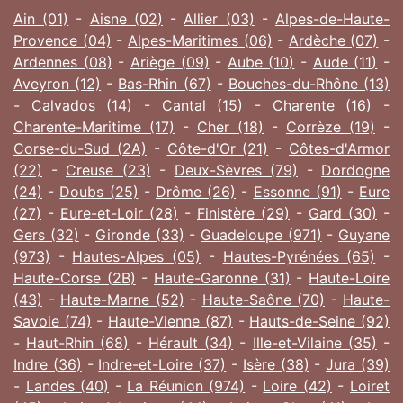
Ain (01)
-
Aisne (02)
-
Allier (03)
-
Alpes-de-Haute-
Provence (04)
-
Alpes-Maritimes (06)
-
Ardèche (07)
-
Ardennes (08)
-
Ariège (09)
-
Aube (10)
-
Aude (11)
-
Aveyron (12)
-
Bas-Rhin (67)
-
Bouches-du-Rhône (13)
-
Calvados (14)
-
Cantal (15)
-
Charente (16)
-
Charente-Maritime (17)
-
Cher (18)
-
Corrèze (19)
-
Corse-du-Sud (2A)
-
Côte-d'Or (21)
-
Côtes-d'Armor
(22)
-
Creuse (23)
-
Deux-Sèvres (79)
-
Dordogne
(24)
-
Doubs (25)
-
Drôme (26)
-
Essonne (91)
-
Eure
(27)
-
Eure-et-Loir (28)
-
Finistère (29)
-
Gard (30)
-
Gers (32)
-
Gironde (33)
-
Guadeloupe (971)
-
Guyane
(973)
-
Hautes-Alpes (05)
-
Hautes-Pyrénées (65)
-
Haute-Corse (2B)
-
Haute-Garonne (31)
-
Haute-Loire
(43)
-
Haute-Marne (52)
-
Haute-Saône (70)
-
Haute-
Savoie (74)
-
Haute-Vienne (87)
-
Hauts-de-Seine (92)
-
Haut-Rhin (68)
-
Hérault (34)
-
Ille-et-Vilaine (35)
-
Indre (36)
-
Indre-et-Loire (37)
-
Isère (38)
-
Jura (39)
-
Landes (40)
-
La Réunion (974)
-
Loire (42)
-
Loiret