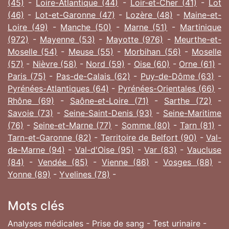
(45)
-
Loire-Atlantique (44)
-
Loir-et-Cher (41)
-
Lot
(46)
-
Lot-et-Garonne (47)
-
Lozère (48)
-
Maine-et-
Loire (49)
-
Manche (50)
-
Marne (51)
-
Martinique
(972)
-
Mayenne (53)
-
Mayotte (976)
-
Meurthe-et-
Moselle (54)
-
Meuse (55)
-
Morbihan (56)
-
Moselle
(57)
-
Nièvre (58)
-
Nord (59)
-
Oise (60)
-
Orne (61)
-
Paris (75)
-
Pas-de-Calais (62)
-
Puy-de-Dôme (63)
-
Pyrénées-Atlantiques (64)
-
Pyrénées-Orientales (66)
-
Rhône (69)
-
Saône-et-Loire (71)
-
Sarthe (72)
-
Savoie (73)
-
Seine-Saint-Denis (93)
-
Seine-Maritime
(76)
-
Seine-et-Marne (77)
-
Somme (80)
-
Tarn (81)
-
Tarn-et-Garonne (82)
-
Territoire de Belfort (90)
-
Val-
de-Marne (94)
-
Val-d'Oise (95)
-
Var (83)
-
Vaucluse
(84)
-
Vendée (85)
-
Vienne (86)
-
Vosges (88)
-
Yonne (89)
-
Yvelines (78)
-
Mots clés
Analyses médicales - Prise de sang - Test urinaire -