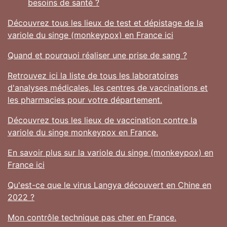
besoins de santé ?
Découvrez tous les lieux de test et dépistage de la
variole du singe (monkeypox) en France ici
Quand et pourquoi réaliser une prise de sang ?
Retrouvez ici la liste de tous les laboratoires
d'analyses médicales, les centres de vaccinations et
les pharmacies pour votre département.
Découvrez tous les lieux de vaccination contre la
variole du singe monkeypox en France.
En savoir plus sur la variole du singe (monkeypox) en
France ici
Qu'est-ce que le virus Langya découvert en Chine en
2022 ?
Mon contrôle technique pas cher en France.