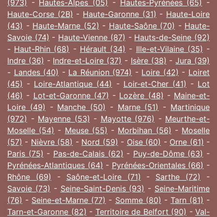
(973)
-
Hautes-Alpes (05)
-
Hautes-Pyrénées (65)
-
Haute-Corse (2B)
-
Haute-Garonne (31)
-
Haute-Loire
(43)
-
Haute-Marne (52)
-
Haute-Saône (70)
-
Haute-
Savoie (74)
-
Haute-Vienne (87)
-
Hauts-de-Seine (92)
-
Haut-Rhin (68)
-
Hérault (34)
-
Ille-et-Vilaine (35)
-
Indre (36)
-
Indre-et-Loire (37)
-
Isère (38)
-
Jura (39)
-
Landes (40)
-
La Réunion (974)
-
Loire (42)
-
Loiret
(45)
-
Loire-Atlantique (44)
-
Loir-et-Cher (41)
-
Lot
(46)
-
Lot-et-Garonne (47)
-
Lozère (48)
-
Maine-et-
Loire (49)
-
Manche (50)
-
Marne (51)
-
Martinique
(972)
-
Mayenne (53)
-
Mayotte (976)
-
Meurthe-et-
Moselle (54)
-
Meuse (55)
-
Morbihan (56)
-
Moselle
(57)
-
Nièvre (58)
-
Nord (59)
-
Oise (60)
-
Orne (61)
-
Paris (75)
-
Pas-de-Calais (62)
-
Puy-de-Dôme (63)
-
Pyrénées-Atlantiques (64)
-
Pyrénées-Orientales (66)
-
Rhône (69)
-
Saône-et-Loire (71)
-
Sarthe (72)
-
Savoie (73)
-
Seine-Saint-Denis (93)
-
Seine-Maritime
(76)
-
Seine-et-Marne (77)
-
Somme (80)
-
Tarn (81)
-
Tarn-et-Garonne (82)
-
Territoire de Belfort (90)
-
Val-