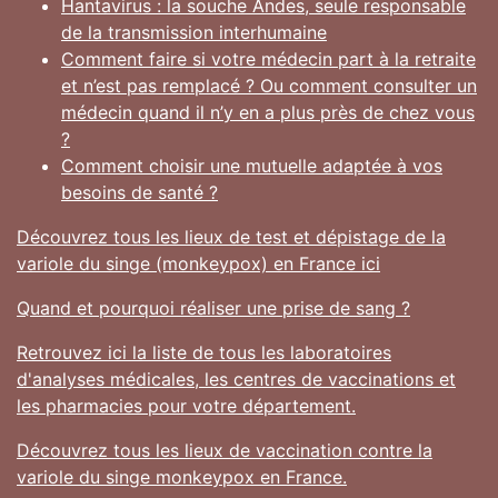
Hantavirus : la souche Andes, seule responsable
de la transmission interhumaine
Comment faire si votre médecin part à la retraite
et n’est pas remplacé ? Ou comment consulter un
médecin quand il n’y en a plus près de chez vous
?
Comment choisir une mutuelle adaptée à vos
besoins de santé ?
Découvrez tous les lieux de test et dépistage de la
variole du singe (monkeypox) en France ici
Quand et pourquoi réaliser une prise de sang ?
Retrouvez ici la liste de tous les laboratoires
d'analyses médicales, les centres de vaccinations et
les pharmacies pour votre département.
Découvrez tous les lieux de vaccination contre la
variole du singe monkeypox en France.