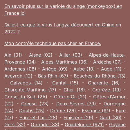
En savoir plus sur la variole du singe (monkeypox) en
France ici
Qu'est-ce que le virus Langya découvert en Chine en
2022 ?
Mon contrôle technique pas cher en France.
Ain (01)
-
Aisne (02)
-
Allier (03)
-
Alpes-de-Haute-
Provence (04)
-
Alpes-Maritimes (06)
-
Ardèche (07)
-
Ardennes (08)
-
Ariège (09)
-
Aube (10)
-
Aude (11)
-
Aveyron (12)
-
Bas-Rhin (67)
-
Bouches-du-Rhône (13)
-
Calvados (14)
-
Cantal (15)
-
Charente (16)
-
Charente-Maritime (17)
-
Cher (18)
-
Corrèze (19)
-
Corse-du-Sud (2A)
-
Côte-d'Or (21)
-
Côtes-d'Armor
(22)
-
Creuse (23)
-
Deux-Sèvres (79)
-
Dordogne
(24)
-
Doubs (25)
-
Drôme (26)
-
Essonne (91)
-
Eure
(27)
-
Eure-et-Loir (28)
-
Finistère (29)
-
Gard (30)
-
Gers (32)
-
Gironde (33)
-
Guadeloupe (971)
-
Guyane