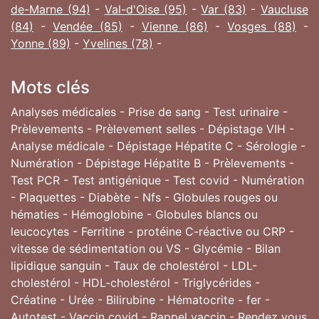
de-Marne (94)
-
Val-d'Oise (95)
-
Var (83)
-
Vaucluse
(84)
-
Vendée (85)
-
Vienne (86)
-
Vosges (88)
-
Yonne (89)
-
Yvelines (78)
-
Mots clés
Analyses médicales - Prise de sang - Test urinaire -
Prèlevements - Prèlevement selles - Dépistage VIH -
Analyse médicale - Dépistage Hépatite C - Sérologie -
Numération - Dépistage Hépatite B - Prèlevements -
Test PCR - Test antigénique - Test covid - Numération
- Plaquettes - Diabète - Nfs - Globules rouges ou
hématies - Hémoglobine - Globules blancs ou
leucocytes - Ferritine - protéine C-réactive ou CRP -
vitesse de sédimentation ou VS - Glycémie - Bilan
lipidique sanguin - Taux de cholestérol - LDL-
cholestérol - HDL-cholestérol - Triglycérides -
Créatine - Urée - Bilirubine - Hématocrite - fer -
Autotest - Vaccin covid - Rappel vaccin - Rendez vous