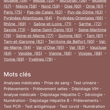
Moselle (54)
-
Meuse (55)
-
Morbihan (56)
-
Moselle
(57)
-
Nièvre (58)
-
Nord (59)
-
Oise (60)
-
Orne (61)
-
Paris (75)
-
Pas-de-Calais (62)
-
Puy-de-Dôme (63)
-
Pyrénées-Atlantiques (64)
-
Pyrénées-Orientales (66)
-
Rhône (69)
-
Saône-et-Loire (71)
-
Sarthe (72)
-
Savoie (73)
-
Seine-Saint-Denis (93)
-
Seine-Maritime
(76)
-
Seine-et-Marne (77)
-
Somme (80)
-
Tarn (81)
-
Tarn-et-Garonne (82)
-
Territoire de Belfort (90)
-
Val-
de-Marne (94)
-
Val-d'Oise (95)
-
Var (83)
-
Vaucluse
(84)
-
Vendée (85)
-
Vienne (86)
-
Vosges (88)
-
Yonne (89)
-
Yvelines (78)
-
Mots clés
Analyses médicales - Prise de sang - Test urinaire -
Prèlevements - Prèlevement selles - Dépistage VIH -
Analyse médicale - Dépistage Hépatite C - Sérologie -
Numération - Dépistage Hépatite B - Prèlevements -
Test PCR - Test antigénique - Test covid - Numération