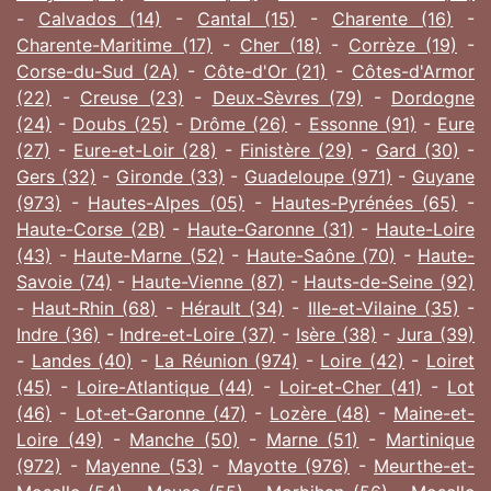
-
Calvados (14)
-
Cantal (15)
-
Charente (16)
-
Charente-Maritime (17)
-
Cher (18)
-
Corrèze (19)
-
Corse-du-Sud (2A)
-
Côte-d'Or (21)
-
Côtes-d'Armor
(22)
-
Creuse (23)
-
Deux-Sèvres (79)
-
Dordogne
(24)
-
Doubs (25)
-
Drôme (26)
-
Essonne (91)
-
Eure
(27)
-
Eure-et-Loir (28)
-
Finistère (29)
-
Gard (30)
-
Gers (32)
-
Gironde (33)
-
Guadeloupe (971)
-
Guyane
(973)
-
Hautes-Alpes (05)
-
Hautes-Pyrénées (65)
-
Haute-Corse (2B)
-
Haute-Garonne (31)
-
Haute-Loire
(43)
-
Haute-Marne (52)
-
Haute-Saône (70)
-
Haute-
Savoie (74)
-
Haute-Vienne (87)
-
Hauts-de-Seine (92)
-
Haut-Rhin (68)
-
Hérault (34)
-
Ille-et-Vilaine (35)
-
Indre (36)
-
Indre-et-Loire (37)
-
Isère (38)
-
Jura (39)
-
Landes (40)
-
La Réunion (974)
-
Loire (42)
-
Loiret
(45)
-
Loire-Atlantique (44)
-
Loir-et-Cher (41)
-
Lot
(46)
-
Lot-et-Garonne (47)
-
Lozère (48)
-
Maine-et-
Loire (49)
-
Manche (50)
-
Marne (51)
-
Martinique
(972)
-
Mayenne (53)
-
Mayotte (976)
-
Meurthe-et-