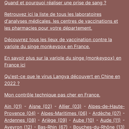
Quand et pourquoi réaliser une prise de sang ?
Retrouvez ici la liste de tous les laboratoires
d'analyses médicales, les centres de vaccinations et
les pharmacies pour votre département.
Découvrez tous les lieux de vaccination contre la
variole du singe monkeypox en France.
En savoir plus sur la variole du singe (monkeypox) en
France ici
Qu'est-ce que le virus Langya découvert en Chine en
2022 ?
Mon contrôle technique pas cher en France.
Ain (01)
-
Aisne (02)
-
Allier (03)
-
Alpes-de-Haute-
Provence (04)
-
Alpes-Maritimes (06)
-
Ardèche (07)
-
Ardennes (08)
-
Ariège (09)
-
Aube (10)
-
Aude (11)
-
Aveyron (12)
-
Bas-Rhin (67)
-
Bouches-du-Rhône (13)