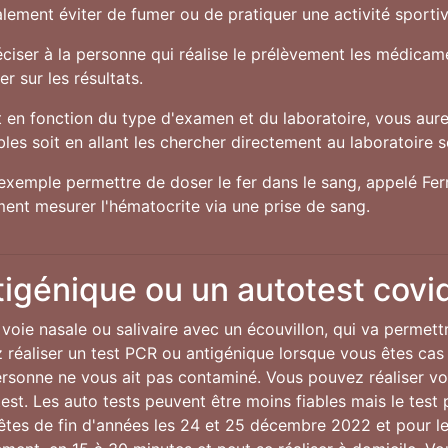
alement éviter de fumer ou de pratiquer une activité sporti
préciser à la personne qui réalise le prélèvement les médic
r sur les résultats.
en fonction du type d'examen et du laboratoire, vous aurez
es soit en allant les chercher directement au laboratoire soi
exemple permettre de doser le fer dans le sang, appelé Ferri
ent mesurer l'hématocrite via une prise de sang.
tigénique ou un autotest covi
voie nasale ou salivaire avec un écouvillon, qui va permett
réaliser un test PCR ou antigénique lorsque vous êtes cas
personne ne vous ait pas contaminé. Vous pouvez réaliser v
st. Les auto tests peuvent être moins fiables mais le test p
fêtes de fin d'années les 24 et 25 décembre 2022 et pour 