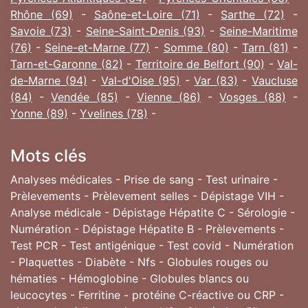
Rhône (69)
-
Saône-et-Loire (71)
-
Sarthe (72)
-
Savoie (73)
-
Seine-Saint-Denis (93)
-
Seine-Maritime
(76)
-
Seine-et-Marne (77)
-
Somme (80)
-
Tarn (81)
-
Tarn-et-Garonne (82)
-
Territoire de Belfort (90)
-
Val-
de-Marne (94)
-
Val-d'Oise (95)
-
Var (83)
-
Vaucluse
(84)
-
Vendée (85)
-
Vienne (86)
-
Vosges (88)
-
Yonne (89)
-
Yvelines (78)
-
Mots clés
Analyses médicales - Prise de sang - Test urinaire -
Prèlevements - Prèlevement selles - Dépistage VIH -
Analyse médicale - Dépistage Hépatite C - Sérologie -
Numération - Dépistage Hépatite B - Prèlevements -
Test PCR - Test antigénique - Test covid - Numération
- Plaquettes - Diabète - Nfs - Globules rouges ou
hématies - Hémoglobine - Globules blancs ou
leucocytes - Ferritine - protéine C-réactive ou CRP -