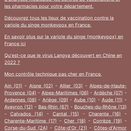
les pharmacies pour votre département.
Découvrez tous les lieux de vaccination contre la
variole du singe monkeypox en France.
En savoir plus sur la variole du singe (monkeypox) en
France ici
Qu'est-ce que le virus Langya découvert en Chine en
2022 ?
Mon contrôle technique pas cher en France.
Ain (01)
-
Aisne (02)
-
Allier (03)
-
Alpes-de-Haute-
Provence (04)
-
Alpes-Maritimes (06)
-
Ardèche (07)
-
Ardennes (08)
-
Ariège (09)
-
Aube (10)
-
Aude (11)
-
Aveyron (12)
-
Bas-Rhin (67)
-
Bouches-du-Rhône (13)
-
Calvados (14)
-
Cantal (15)
-
Charente (16)
-
Charente-Maritime (17)
-
Cher (18)
-
Corrèze (19)
-
Corse-du-Sud (2A)
-
Côte-d'Or (21)
-
Côtes-d'Armor