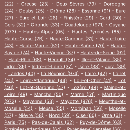
(22)
-
Creuse (23)
-
Deux-Sèvres (79)
-
Dordogne
(24)
-
Doubs (25)
-
Drôme (26)
-
Essonne (91)
-
Eure
(27)
-
Eure-et-Loir (28)
-
Finistère (29)
-
Gard (30)
-
Gers (32)
-
Gironde (33)
-
Guadeloupe (971)
-
Guyane
(973)
-
Hautes-Alpes (05)
-
Hautes-Pyrénées (65)
-
Haute-Corse (2B)
-
Haute-Garonne (31)
-
Haute-Loire
(43)
-
Haute-Marne (52)
-
Haute-Saône (70)
-
Haute-
Savoie (74)
-
Haute-Vienne (87)
-
Hauts-de-Seine (92)
-
Haut-Rhin (68)
-
Hérault (34)
-
Ille-et-Vilaine (35)
-
Indre (36)
-
Indre-et-Loire (37)
-
Isère (38)
-
Jura (39)
-
Landes (40)
-
La Réunion (974)
-
Loire (42)
-
Loiret
(45)
-
Loire-Atlantique (44)
-
Loir-et-Cher (41)
-
Lot
(46)
-
Lot-et-Garonne (47)
-
Lozère (48)
-
Maine-et-
Loire (49)
-
Manche (50)
-
Marne (51)
-
Martinique
(972)
-
Mayenne (53)
-
Mayotte (976)
-
Meurthe-et-
Moselle (54)
-
Meuse (55)
-
Morbihan (56)
-
Moselle
(57)
-
Nièvre (58)
-
Nord (59)
-
Oise (60)
-
Orne (61)
-
Paris (75)
-
Pas-de-Calais (62)
-
Puy-de-Dôme (63)
-
Pyrénées-Atlantiques (64)
-
Pyrénées-Orientales (66)
-