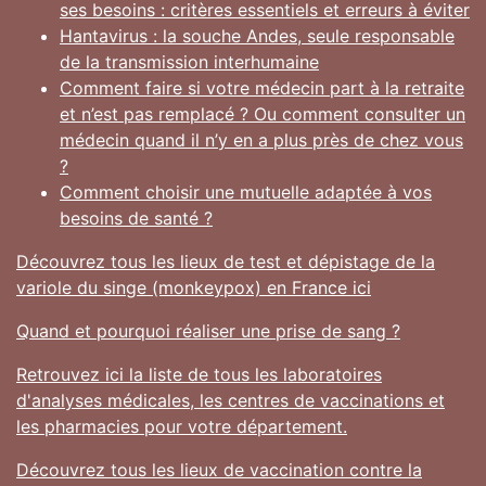
ses besoins : critères essentiels et erreurs à éviter
Hantavirus : la souche Andes, seule responsable
de la transmission interhumaine
Comment faire si votre médecin part à la retraite
et n’est pas remplacé ? Ou comment consulter un
médecin quand il n’y en a plus près de chez vous
?
Comment choisir une mutuelle adaptée à vos
besoins de santé ?
Découvrez tous les lieux de test et dépistage de la
variole du singe (monkeypox) en France ici
Quand et pourquoi réaliser une prise de sang ?
Retrouvez ici la liste de tous les laboratoires
d'analyses médicales, les centres de vaccinations et
les pharmacies pour votre département.
Découvrez tous les lieux de vaccination contre la