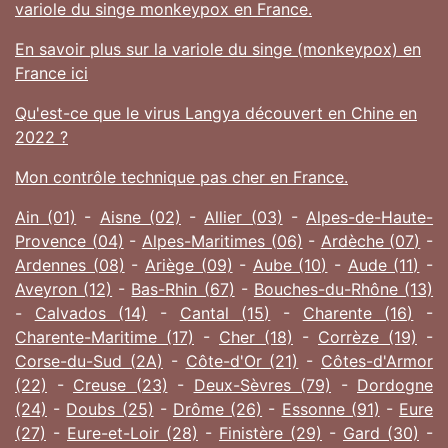
variole du singe monkeypox en France.
En savoir plus sur la variole du singe (monkeypox) en
France ici
Qu'est-ce que le virus Langya découvert en Chine en
2022 ?
Mon contrôle technique pas cher en France.
Ain (01)
-
Aisne (02)
-
Allier (03)
-
Alpes-de-Haute-
Provence (04)
-
Alpes-Maritimes (06)
-
Ardèche (07)
-
Ardennes (08)
-
Ariège (09)
-
Aube (10)
-
Aude (11)
-
Aveyron (12)
-
Bas-Rhin (67)
-
Bouches-du-Rhône (13)
-
Calvados (14)
-
Cantal (15)
-
Charente (16)
-
Charente-Maritime (17)
-
Cher (18)
-
Corrèze (19)
-
Corse-du-Sud (2A)
-
Côte-d'Or (21)
-
Côtes-d'Armor
(22)
-
Creuse (23)
-
Deux-Sèvres (79)
-
Dordogne
(24)
-
Doubs (25)
-
Drôme (26)
-
Essonne (91)
-
Eure
(27)
-
Eure-et-Loir (28)
-
Finistère (29)
-
Gard (30)
-