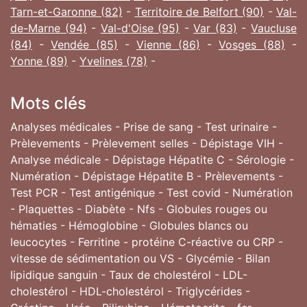
Tarn-et-Garonne (82)
-
Territoire de Belfort (90)
-
Val-
de-Marne (94)
-
Val-d'Oise (95)
-
Var (83)
-
Vaucluse
(84)
-
Vendée (85)
-
Vienne (86)
-
Vosges (88)
-
Yonne (89)
-
Yvelines (78)
-
Mots clés
Analyses médicales - Prise de sang - Test urinaire -
Prèlevements - Prèlevement selles - Dépistage VIH -
Analyse médicale - Dépistage Hépatite C - Sérologie -
Numération - Dépistage Hépatite B - Prèlevements -
Test PCR - Test antigénique - Test covid - Numération
- Plaquettes - Diabète - Nfs - Globules rouges ou
hématies - Hémoglobine - Globules blancs ou
leucocytes - Ferritine - protéine C-réactive ou CRP -
vitesse de sédimentation ou VS - Glycémie - Bilan
lipidique sanguin - Taux de cholestérol - LDL-
cholestérol - HDL-cholestérol - Triglycérides -