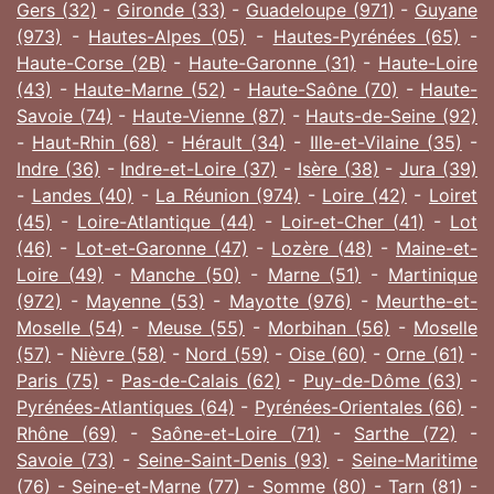
Gers (32)
-
Gironde (33)
-
Guadeloupe (971)
-
Guyane
(973)
-
Hautes-Alpes (05)
-
Hautes-Pyrénées (65)
-
Haute-Corse (2B)
-
Haute-Garonne (31)
-
Haute-Loire
(43)
-
Haute-Marne (52)
-
Haute-Saône (70)
-
Haute-
Savoie (74)
-
Haute-Vienne (87)
-
Hauts-de-Seine (92)
-
Haut-Rhin (68)
-
Hérault (34)
-
Ille-et-Vilaine (35)
-
Indre (36)
-
Indre-et-Loire (37)
-
Isère (38)
-
Jura (39)
-
Landes (40)
-
La Réunion (974)
-
Loire (42)
-
Loiret
(45)
-
Loire-Atlantique (44)
-
Loir-et-Cher (41)
-
Lot
(46)
-
Lot-et-Garonne (47)
-
Lozère (48)
-
Maine-et-
Loire (49)
-
Manche (50)
-
Marne (51)
-
Martinique
(972)
-
Mayenne (53)
-
Mayotte (976)
-
Meurthe-et-
Moselle (54)
-
Meuse (55)
-
Morbihan (56)
-
Moselle
(57)
-
Nièvre (58)
-
Nord (59)
-
Oise (60)
-
Orne (61)
-
Paris (75)
-
Pas-de-Calais (62)
-
Puy-de-Dôme (63)
-
Pyrénées-Atlantiques (64)
-
Pyrénées-Orientales (66)
-
Rhône (69)
-
Saône-et-Loire (71)
-
Sarthe (72)
-
Savoie (73)
-
Seine-Saint-Denis (93)
-
Seine-Maritime
(76)
-
Seine-et-Marne (77)
-
Somme (80)
-
Tarn (81)
-