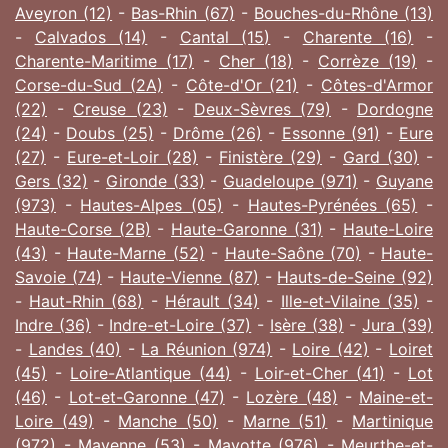
Aveyron (12)
-
Bas-Rhin (67)
-
Bouches-du-Rhône (13)
-
Calvados (14)
-
Cantal (15)
-
Charente (16)
-
Charente-Maritime (17)
-
Cher (18)
-
Corrèze (19)
-
Corse-du-Sud (2A)
-
Côte-d'Or (21)
-
Côtes-d'Armor
(22)
-
Creuse (23)
-
Deux-Sèvres (79)
-
Dordogne
(24)
-
Doubs (25)
-
Drôme (26)
-
Essonne (91)
-
Eure
(27)
-
Eure-et-Loir (28)
-
Finistère (29)
-
Gard (30)
-
Gers (32)
-
Gironde (33)
-
Guadeloupe (971)
-
Guyane
(973)
-
Hautes-Alpes (05)
-
Hautes-Pyrénées (65)
-
Haute-Corse (2B)
-
Haute-Garonne (31)
-
Haute-Loire
(43)
-
Haute-Marne (52)
-
Haute-Saône (70)
-
Haute-
Savoie (74)
-
Haute-Vienne (87)
-
Hauts-de-Seine (92)
-
Haut-Rhin (68)
-
Hérault (34)
-
Ille-et-Vilaine (35)
-
Indre (36)
-
Indre-et-Loire (37)
-
Isère (38)
-
Jura (39)
-
Landes (40)
-
La Réunion (974)
-
Loire (42)
-
Loiret
(45)
-
Loire-Atlantique (44)
-
Loir-et-Cher (41)
-
Lot
(46)
-
Lot-et-Garonne (47)
-
Lozère (48)
-
Maine-et-
Loire (49)
-
Manche (50)
-
Marne (51)
-
Martinique
(972)
-
Mayenne (53)
-
Mayotte (976)
-
Meurthe-et-