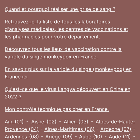
Quand et pourquoi réaliser une prise de sang ?
Retrouvez ici la liste de tous les laboratoires
d'analyses médicales, les centres de vaccinations et
les pharmacies pour votre département.
Découvrez tous les lieux de vaccination contre la
variole du singe monkeypox en France.
En savoir plus sur la variole du singe (monkeypox) en
France ici
Qu'est-ce que le virus Langya découvert en Chine en
2022 ?
Mon contrôle technique pas cher en France.
Ain (01)
-
Aisne (02)
-
Allier (03)
-
Alpes-de-Haute-
Provence (04)
-
Alpes-Maritimes (06)
-
Ardèche (07)
-
Ardennes (08)
-
Ariège (09)
-
Aube (10)
-
Aude (11)
-