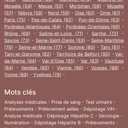
Moselle (54)
-
Meuse (55)
-
Morbihan (56)
-
Moselle
(57)
-
Nièvre (58)
-
Nord (59)
-
Oise (60)
-
Orne (61)
-
Paris (75)
-
Pas-de-Calais (62)
-
Puy-de-Dôme (63)
-
Pyrénées-Atlantiques (64)
-
Pyrénées-Orientales (66)
-
Rhône (69)
-
Saône-et-Loire (71)
-
Sarthe (72)
-
Savoie (73)
-
Seine-Saint-Denis (93)
-
Seine-Maritime
(76)
-
Seine-et-Marne (77)
-
Somme (80)
-
Tarn (81)
-
Tarn-et-Garonne (82)
-
Territoire de Belfort (90)
-
Val-
de-Marne (94)
-
Val-d'Oise (95)
-
Var (83)
-
Vaucluse
(84)
-
Vendée (85)
-
Vienne (86)
-
Vosges (88)
-
Yonne (89)
-
Yvelines (78)
-
Mots clés
Analyses médicales - Prise de sang - Test urinaire -
Prèlevements - Prèlevement selles - Dépistage VIH -
Analyse médicale - Dépistage Hépatite C - Sérologie -
Numération - Dépistage Hépatite B - Prèlevements -