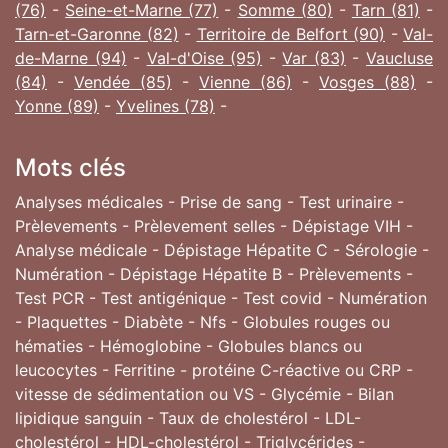
(76)
-
Seine-et-Marne (77)
-
Somme (80)
-
Tarn (81)
-
Tarn-et-Garonne (82)
-
Territoire de Belfort (90)
-
Val-
de-Marne (94)
-
Val-d'Oise (95)
-
Var (83)
-
Vaucluse
(84)
-
Vendée (85)
-
Vienne (86)
-
Vosges (88)
-
Yonne (89)
-
Yvelines (78)
-
Mots clés
Analyses médicales - Prise de sang - Test urinaire -
Prèlevements - Prèlevement selles - Dépistage VIH -
Analyse médicale - Dépistage Hépatite C - Sérologie -
Numération - Dépistage Hépatite B - Prèlevements -
Test PCR - Test antigénique - Test covid - Numération
- Plaquettes - Diabète - Nfs - Globules rouges ou
hématies - Hémoglobine - Globules blancs ou
leucocytes - Ferritine - protéine C-réactive ou CRP -
vitesse de sédimentation ou VS - Glycémie - Bilan
lipidique sanguin - Taux de cholestérol - LDL-
cholestérol - HDL-cholestérol - Triglycérides -