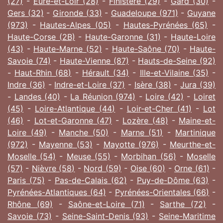
(27)
-
Eure-et-Loir (28)
-
Finistère (29)
-
Gard (30)
-
Gers (32)
-
Gironde (33)
-
Guadeloupe (971)
-
Guyane
(973)
-
Hautes-Alpes (05)
-
Hautes-Pyrénées (65)
-
Haute-Corse (2B)
-
Haute-Garonne (31)
-
Haute-Loire
(43)
-
Haute-Marne (52)
-
Haute-Saône (70)
-
Haute-
Savoie (74)
-
Haute-Vienne (87)
-
Hauts-de-Seine (92)
-
Haut-Rhin (68)
-
Hérault (34)
-
Ille-et-Vilaine (35)
-
Indre (36)
-
Indre-et-Loire (37)
-
Isère (38)
-
Jura (39)
-
Landes (40)
-
La Réunion (974)
-
Loire (42)
-
Loiret
(45)
-
Loire-Atlantique (44)
-
Loir-et-Cher (41)
-
Lot
(46)
-
Lot-et-Garonne (47)
-
Lozère (48)
-
Maine-et-
Loire (49)
-
Manche (50)
-
Marne (51)
-
Martinique
(972)
-
Mayenne (53)
-
Mayotte (976)
-
Meurthe-et-
Moselle (54)
-
Meuse (55)
-
Morbihan (56)
-
Moselle
(57)
-
Nièvre (58)
-
Nord (59)
-
Oise (60)
-
Orne (61)
-
Paris (75)
-
Pas-de-Calais (62)
-
Puy-de-Dôme (63)
-
Pyrénées-Atlantiques (64)
-
Pyrénées-Orientales (66)
-
Rhône (69)
-
Saône-et-Loire (71)
-
Sarthe (72)
-
Savoie (73)
-
Seine-Saint-Denis (93)
-
Seine-Maritime