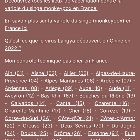
Découvrez tous les lieux de vaccination contre la
variole du singe monkeypox en France.
En savoir plus sur la variole du singe (monkeypox) en
France ici
Qu'est-ce que le virus Langya découvert en Chine en
2022 ?
Mon contrôle technique pas cher en France.
Ain (01)
-
Aisne (02)
-
Allier (03)
-
Alpes-de-Haute-
Provence (04)
-
Alpes-Maritimes (06)
-
Ardèche (07)
-
Ardennes (08)
-
Ariège (09)
-
Aube (10)
-
Aude (11)
-
Aveyron (12)
-
Bas-Rhin (67)
-
Bouches-du-Rhône (13)
-
Calvados (14)
-
Cantal (15)
-
Charente (16)
-
Charente-Maritime (17)
-
Cher (18)
-
Corrèze (19)
-
Corse-du-Sud (2A)
-
Côte-d'Or (21)
-
Côtes-d'Armor
(22)
-
Creuse (23)
-
Deux-Sèvres (79)
-
Dordogne
(24)
-
Doubs (25)
-
Drôme (26)
-
Essonne (91)
-
Eure