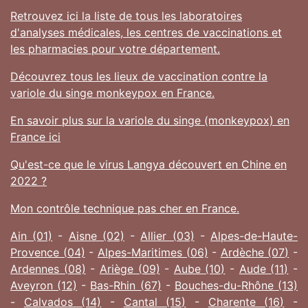
Retrouvez ici la liste de tous les laboratoires
d'analyses médicales, les centres de vaccinations et
les pharmacies pour votre département.
Découvrez tous les lieux de vaccination contre la
variole du singe monkeypox en France.
En savoir plus sur la variole du singe (monkeypox) en
France ici
Qu'est-ce que le virus Langya découvert en Chine en
2022 ?
Mon contrôle technique pas cher en France.
Ain (01)
-
Aisne (02)
-
Allier (03)
-
Alpes-de-Haute-
Provence (04)
-
Alpes-Maritimes (06)
-
Ardèche (07)
-
Ardennes (08)
-
Ariège (09)
-
Aube (10)
-
Aude (11)
-
Aveyron (12)
-
Bas-Rhin (67)
-
Bouches-du-Rhône (13)
-
Calvados (14)
-
Cantal (15)
-
Charente (16)
-