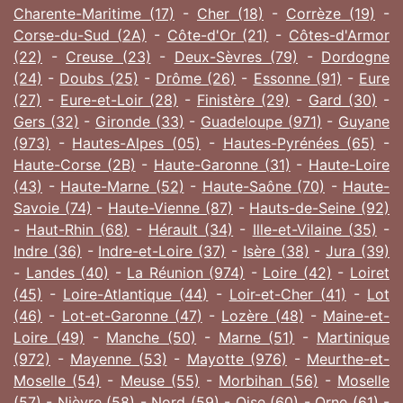
Charente-Maritime (17)
-
Cher (18)
-
Corrèze (19)
-
Corse-du-Sud (2A)
-
Côte-d'Or (21)
-
Côtes-d'Armor
(22)
-
Creuse (23)
-
Deux-Sèvres (79)
-
Dordogne
(24)
-
Doubs (25)
-
Drôme (26)
-
Essonne (91)
-
Eure
(27)
-
Eure-et-Loir (28)
-
Finistère (29)
-
Gard (30)
-
Gers (32)
-
Gironde (33)
-
Guadeloupe (971)
-
Guyane
(973)
-
Hautes-Alpes (05)
-
Hautes-Pyrénées (65)
-
Haute-Corse (2B)
-
Haute-Garonne (31)
-
Haute-Loire
(43)
-
Haute-Marne (52)
-
Haute-Saône (70)
-
Haute-
Savoie (74)
-
Haute-Vienne (87)
-
Hauts-de-Seine (92)
-
Haut-Rhin (68)
-
Hérault (34)
-
Ille-et-Vilaine (35)
-
Indre (36)
-
Indre-et-Loire (37)
-
Isère (38)
-
Jura (39)
-
Landes (40)
-
La Réunion (974)
-
Loire (42)
-
Loiret
(45)
-
Loire-Atlantique (44)
-
Loir-et-Cher (41)
-
Lot
(46)
-
Lot-et-Garonne (47)
-
Lozère (48)
-
Maine-et-
Loire (49)
-
Manche (50)
-
Marne (51)
-
Martinique
(972)
-
Mayenne (53)
-
Mayotte (976)
-
Meurthe-et-
Moselle (54)
-
Meuse (55)
-
Morbihan (56)
-
Moselle
(57)
-
Nièvre (58)
-
Nord (59)
-
Oise (60)
-
Orne (61)
-