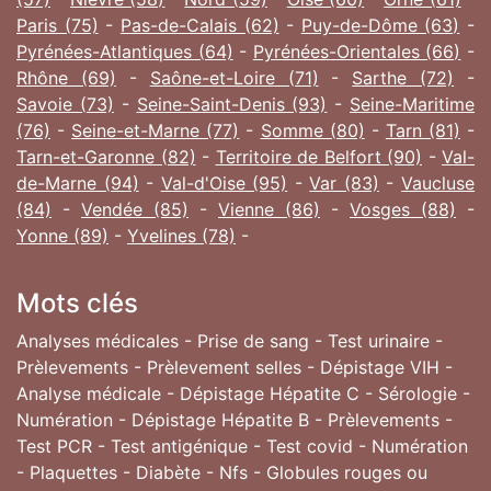
Paris (75)
-
Pas-de-Calais (62)
-
Puy-de-Dôme (63)
-
Pyrénées-Atlantiques (64)
-
Pyrénées-Orientales (66)
-
Rhône (69)
-
Saône-et-Loire (71)
-
Sarthe (72)
-
Savoie (73)
-
Seine-Saint-Denis (93)
-
Seine-Maritime
(76)
-
Seine-et-Marne (77)
-
Somme (80)
-
Tarn (81)
-
Tarn-et-Garonne (82)
-
Territoire de Belfort (90)
-
Val-
de-Marne (94)
-
Val-d'Oise (95)
-
Var (83)
-
Vaucluse
(84)
-
Vendée (85)
-
Vienne (86)
-
Vosges (88)
-
Yonne (89)
-
Yvelines (78)
-
Mots clés
Analyses médicales - Prise de sang - Test urinaire -
Prèlevements - Prèlevement selles - Dépistage VIH -
Analyse médicale - Dépistage Hépatite C - Sérologie -
Numération - Dépistage Hépatite B - Prèlevements -
Test PCR - Test antigénique - Test covid - Numération
- Plaquettes - Diabète - Nfs - Globules rouges ou