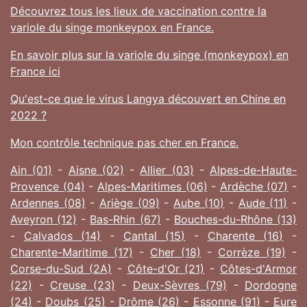
Découvrez tous les lieux de vaccination contre la
variole du singe monkeypox en France.
En savoir plus sur la variole du singe (monkeypox) en
France ici
Qu'est-ce que le virus Langya découvert en Chine en
2022 ?
Mon contrôle technique pas cher en France.
Ain (01)
-
Aisne (02)
-
Allier (03)
-
Alpes-de-Haute-
Provence (04)
-
Alpes-Maritimes (06)
-
Ardèche (07)
-
Ardennes (08)
-
Ariège (09)
-
Aube (10)
-
Aude (11)
-
Aveyron (12)
-
Bas-Rhin (67)
-
Bouches-du-Rhône (13)
-
Calvados (14)
-
Cantal (15)
-
Charente (16)
-
Charente-Maritime (17)
-
Cher (18)
-
Corrèze (19)
-
Corse-du-Sud (2A)
-
Côte-d'Or (21)
-
Côtes-d'Armor
(22)
-
Creuse (23)
-
Deux-Sèvres (79)
-
Dordogne
(24)
-
Doubs (25)
-
Drôme (26)
-
Essonne (91)
-
Eure