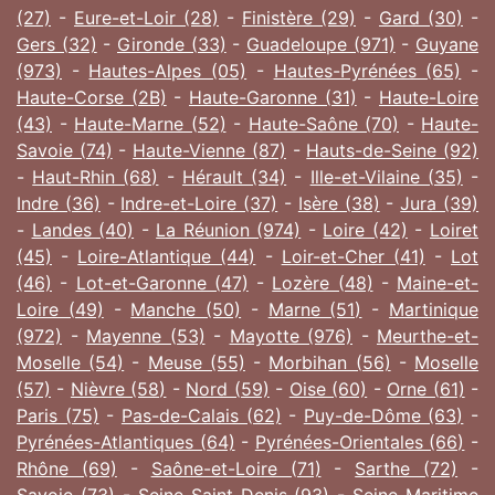
(27)
-
Eure-et-Loir (28)
-
Finistère (29)
-
Gard (30)
-
Gers (32)
-
Gironde (33)
-
Guadeloupe (971)
-
Guyane
(973)
-
Hautes-Alpes (05)
-
Hautes-Pyrénées (65)
-
Haute-Corse (2B)
-
Haute-Garonne (31)
-
Haute-Loire
(43)
-
Haute-Marne (52)
-
Haute-Saône (70)
-
Haute-
Savoie (74)
-
Haute-Vienne (87)
-
Hauts-de-Seine (92)
-
Haut-Rhin (68)
-
Hérault (34)
-
Ille-et-Vilaine (35)
-
Indre (36)
-
Indre-et-Loire (37)
-
Isère (38)
-
Jura (39)
-
Landes (40)
-
La Réunion (974)
-
Loire (42)
-
Loiret
(45)
-
Loire-Atlantique (44)
-
Loir-et-Cher (41)
-
Lot
(46)
-
Lot-et-Garonne (47)
-
Lozère (48)
-
Maine-et-
Loire (49)
-
Manche (50)
-
Marne (51)
-
Martinique
(972)
-
Mayenne (53)
-
Mayotte (976)
-
Meurthe-et-
Moselle (54)
-
Meuse (55)
-
Morbihan (56)
-
Moselle
(57)
-
Nièvre (58)
-
Nord (59)
-
Oise (60)
-
Orne (61)
-
Paris (75)
-
Pas-de-Calais (62)
-
Puy-de-Dôme (63)
-
Pyrénées-Atlantiques (64)
-
Pyrénées-Orientales (66)
-
Rhône (69)
-
Saône-et-Loire (71)
-
Sarthe (72)
-