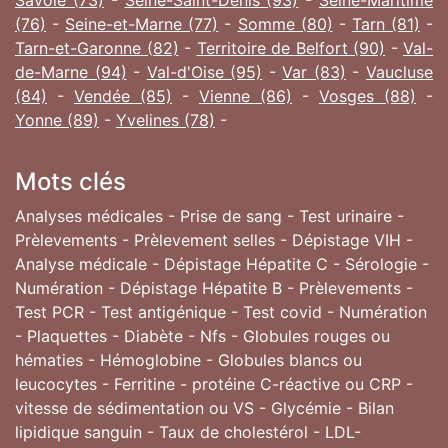
Savoie (73)
-
Seine-Saint-Denis (93)
-
Seine-Maritime
(76)
-
Seine-et-Marne (77)
-
Somme (80)
-
Tarn (81)
-
Tarn-et-Garonne (82)
-
Territoire de Belfort (90)
-
Val-
de-Marne (94)
-
Val-d'Oise (95)
-
Var (83)
-
Vaucluse
(84)
-
Vendée (85)
-
Vienne (86)
-
Vosges (88)
-
Yonne (89)
-
Yvelines (78)
-
Mots clés
Analyses médicales - Prise de sang - Test urinaire -
Prèlevements - Prèlevement selles - Dépistage VIH -
Analyse médicale - Dépistage Hépatite C - Sérologie -
Numération - Dépistage Hépatite B - Prèlevements -
Test PCR - Test antigénique - Test covid - Numération
- Plaquettes - Diabète - Nfs - Globules rouges ou
hématies - Hémoglobine - Globules blancs ou
leucocytes - Ferritine - protéine C-réactive ou CRP -
vitesse de sédimentation ou VS - Glycémie - Bilan
lipidique sanguin - Taux de cholestérol - LDL-