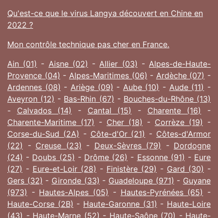
Qu'est-ce que le virus Langya découvert en Chine en
2022 ?
Mon contrôle technique pas cher en France.
Ain (01)
-
Aisne (02)
-
Allier (03)
-
Alpes-de-Haute-
Provence (04)
-
Alpes-Maritimes (06)
-
Ardèche (07)
-
Ardennes (08)
-
Ariège (09)
-
Aube (10)
-
Aude (11)
-
Aveyron (12)
-
Bas-Rhin (67)
-
Bouches-du-Rhône (13)
-
Calvados (14)
-
Cantal (15)
-
Charente (16)
-
Charente-Maritime (17)
-
Cher (18)
-
Corrèze (19)
-
Corse-du-Sud (2A)
-
Côte-d'Or (21)
-
Côtes-d'Armor
(22)
-
Creuse (23)
-
Deux-Sèvres (79)
-
Dordogne
(24)
-
Doubs (25)
-
Drôme (26)
-
Essonne (91)
-
Eure
(27)
-
Eure-et-Loir (28)
-
Finistère (29)
-
Gard (30)
-
Gers (32)
-
Gironde (33)
-
Guadeloupe (971)
-
Guyane
(973)
-
Hautes-Alpes (05)
-
Hautes-Pyrénées (65)
-
Haute-Corse (2B)
-
Haute-Garonne (31)
-
Haute-Loire
(43)
-
Haute-Marne (52)
-
Haute-Saône (70)
-
Haute-