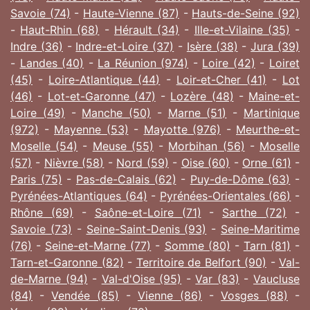
Savoie (74)
-
Haute-Vienne (87)
-
Hauts-de-Seine (92)
-
Haut-Rhin (68)
-
Hérault (34)
-
Ille-et-Vilaine (35)
-
Indre (36)
-
Indre-et-Loire (37)
-
Isère (38)
-
Jura (39)
-
Landes (40)
-
La Réunion (974)
-
Loire (42)
-
Loiret
(45)
-
Loire-Atlantique (44)
-
Loir-et-Cher (41)
-
Lot
(46)
-
Lot-et-Garonne (47)
-
Lozère (48)
-
Maine-et-
Loire (49)
-
Manche (50)
-
Marne (51)
-
Martinique
(972)
-
Mayenne (53)
-
Mayotte (976)
-
Meurthe-et-
Moselle (54)
-
Meuse (55)
-
Morbihan (56)
-
Moselle
(57)
-
Nièvre (58)
-
Nord (59)
-
Oise (60)
-
Orne (61)
-
Paris (75)
-
Pas-de-Calais (62)
-
Puy-de-Dôme (63)
-
Pyrénées-Atlantiques (64)
-
Pyrénées-Orientales (66)
-
Rhône (69)
-
Saône-et-Loire (71)
-
Sarthe (72)
-
Savoie (73)
-
Seine-Saint-Denis (93)
-
Seine-Maritime
(76)
-
Seine-et-Marne (77)
-
Somme (80)
-
Tarn (81)
-
Tarn-et-Garonne (82)
-
Territoire de Belfort (90)
-
Val-
de-Marne (94)
-
Val-d'Oise (95)
-
Var (83)
-
Vaucluse
(84)
-
Vendée (85)
-
Vienne (86)
-
Vosges (88)
-