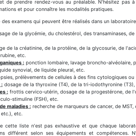
t de prendre rendez-vous au préalable. N'hésitez pas à 
mations et pour connaître les modalités pratiques.
e des examens qui peuvent être réalisés dans un laboratoire
age de la glycémie, du cholestérol, des transaminases, de la 
 de la créatinine, de la protéine, de la glycosurie, de l'acid
irubine, etc.
ganiques :
ponction lombaire, lavage broncho-alvéolaire, p
uide synovial, de liquide pleural, etc.
psies, prélèvements de cellules à des fins cytologiques ou 
 :
dosage de la thyroxine (T4), de la tri-iodothyronine (T3), 
es :
frottis cervico-utérin, dosage de la progestérone, de l'o
iculo-stimuline (FSH), etc.
de maladies :
recherche de marqueurs de cancer, de MST, d
etc.), etc.
ue cette liste n'est pas exhaustive et que chaque laborat
ns différent selon ses équipements et compétences. N'