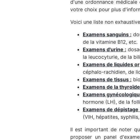
d'une ordonnance médicale e
votre choix pour plus d'infor
Voici une liste non exhaustiv
Examens sanguins :
dos
de la vitamine B12, etc.
Examens d'urine :
dosage
la leucocyturie, de la bil
Examens de liquides or
céphalo-rachidien, de liq
Examens de tissus :
bio
Examens de la thyroïde
Examens gynécologiqu
hormone (LH), de la foll
Examens de dépistage 
(VIH, hépatites, syphilis, 
Il est important de noter q
proposer un panel d'exame