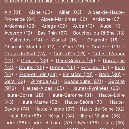
Mon contrôle technique pas cher en France.
Ain (01)
-
Aisne (02)
-
Allier (03)
-
Alpes-de-Haute-
Provence (04)
-
Alpes-Maritimes (06)
-
Ardèche (07)
-
Ardennes (08)
-
Ariège (09)
-
Aube (10)
-
Aude (11)
-
Aveyron (12)
-
Bas-Rhin (67)
-
Bouches-du-Rhône (13)
-
Calvados (14)
-
Cantal (15)
-
Charente (16)
-
Charente-Maritime (17)
-
Cher (18)
-
Corrèze (19)
-
Corse-du-Sud (2A)
-
Côte-d'Or (21)
-
Côtes-d'Armor
(22)
-
Creuse (23)
-
Deux-Sèvres (79)
-
Dordogne
(24)
-
Doubs (25)
-
Drôme (26)
-
Essonne (91)
-
Eure
(27)
-
Eure-et-Loir (28)
-
Finistère (29)
-
Gard (30)
-
Gers (32)
-
Gironde (33)
-
Guadeloupe (971)
-
Guyane
(973)
-
Hautes-Alpes (05)
-
Hautes-Pyrénées (65)
-
Haute-Corse (2B)
-
Haute-Garonne (31)
-
Haute-Loire
(43)
-
Haute-Marne (52)
-
Haute-Saône (70)
-
Haute-
Savoie (74)
-
Haute-Vienne (87)
-
Hauts-de-Seine (92)
-
Haut-Rhin (68)
-
Hérault (34)
-
Ille-et-Vilaine (35)
-
Indre (36)
-
Indre-et-Loire (37)
-
Isère (38)
-
Jura (39)