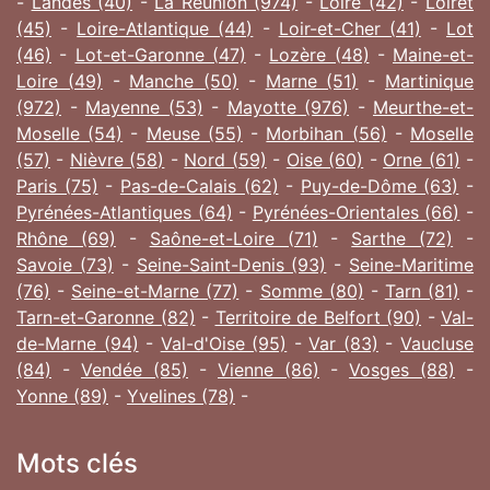
-
Landes (40)
-
La Réunion (974)
-
Loire (42)
-
Loiret
(45)
-
Loire-Atlantique (44)
-
Loir-et-Cher (41)
-
Lot
(46)
-
Lot-et-Garonne (47)
-
Lozère (48)
-
Maine-et-
Loire (49)
-
Manche (50)
-
Marne (51)
-
Martinique
(972)
-
Mayenne (53)
-
Mayotte (976)
-
Meurthe-et-
Moselle (54)
-
Meuse (55)
-
Morbihan (56)
-
Moselle
(57)
-
Nièvre (58)
-
Nord (59)
-
Oise (60)
-
Orne (61)
-
Paris (75)
-
Pas-de-Calais (62)
-
Puy-de-Dôme (63)
-
Pyrénées-Atlantiques (64)
-
Pyrénées-Orientales (66)
-
Rhône (69)
-
Saône-et-Loire (71)
-
Sarthe (72)
-
Savoie (73)
-
Seine-Saint-Denis (93)
-
Seine-Maritime
(76)
-
Seine-et-Marne (77)
-
Somme (80)
-
Tarn (81)
-
Tarn-et-Garonne (82)
-
Territoire de Belfort (90)
-
Val-
de-Marne (94)
-
Val-d'Oise (95)
-
Var (83)
-
Vaucluse
(84)
-
Vendée (85)
-
Vienne (86)
-
Vosges (88)
-
Yonne (89)
-
Yvelines (78)
-
Mots clés