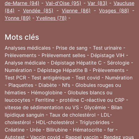
de-Marne (94)
-
Val-d'Oise (95)
-
Var (83)
-
Vaucluse
(84)
-
Vendée (85)
-
Vienne (86)
-
Vosges (88)
-
Yonne (89)
-
Yvelines (78)
-
Mots clés
Analyses médicales - Prise de sang - Test urinaire -
Prèlevements - Prèlevement selles - Dépistage VIH -
Analyse médicale - Dépistage Hépatite C - Sérologie -
Numération - Dépistage Hépatite B - Prèlevements -
Test PCR - Test antigénique - Test covid - Numération
- Plaquettes - Diabète - Nfs - Globules rouges ou
hématies - Hémoglobine - Globules blancs ou
leucocytes - Ferritine - protéine C-réactive ou CRP -
vitesse de sédimentation ou VS - Glycémie - Bilan
lipidique sanguin - Taux de cholestérol - LDL-
cholestérol - HDL-cholestérol - Triglycérides -
Créatine - Urée - Bilirubine - Hématocrite - fer -
Autotest - Vaccin covid - Rappel vaccin - Rendez vous