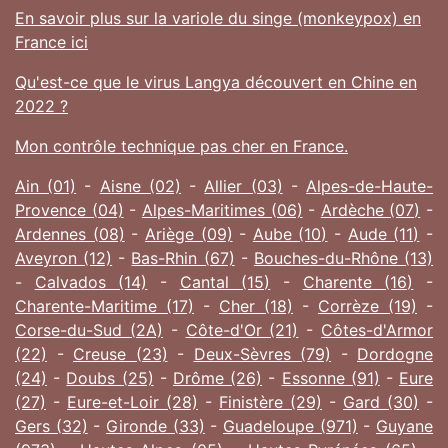
En savoir plus sur la variole du singe (monkeypox) en
France ici
Qu'est-ce que le virus Langya découvert en Chine en
2022 ?
Mon contrôle technique pas cher en France.
Ain (01)
-
Aisne (02)
-
Allier (03)
-
Alpes-de-Haute-
Provence (04)
-
Alpes-Maritimes (06)
-
Ardèche (07)
-
Ardennes (08)
-
Ariège (09)
-
Aube (10)
-
Aude (11)
-
Aveyron (12)
-
Bas-Rhin (67)
-
Bouches-du-Rhône (13)
-
Calvados (14)
-
Cantal (15)
-
Charente (16)
-
Charente-Maritime (17)
-
Cher (18)
-
Corrèze (19)
-
Corse-du-Sud (2A)
-
Côte-d'Or (21)
-
Côtes-d'Armor
(22)
-
Creuse (23)
-
Deux-Sèvres (79)
-
Dordogne
(24)
-
Doubs (25)
-
Drôme (26)
-
Essonne (91)
-
Eure
(27)
-
Eure-et-Loir (28)
-
Finistère (29)
-
Gard (30)
-
Gers (32)
-
Gironde (33)
-
Guadeloupe (971)
-
Guyane