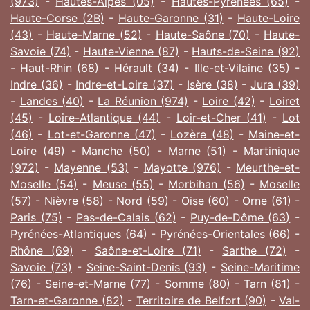
(973)
-
Hautes-Alpes (05)
-
Hautes-Pyrénées (65)
-
Haute-Corse (2B)
-
Haute-Garonne (31)
-
Haute-Loire
(43)
-
Haute-Marne (52)
-
Haute-Saône (70)
-
Haute-
Savoie (74)
-
Haute-Vienne (87)
-
Hauts-de-Seine (92)
-
Haut-Rhin (68)
-
Hérault (34)
-
Ille-et-Vilaine (35)
-
Indre (36)
-
Indre-et-Loire (37)
-
Isère (38)
-
Jura (39)
-
Landes (40)
-
La Réunion (974)
-
Loire (42)
-
Loiret
(45)
-
Loire-Atlantique (44)
-
Loir-et-Cher (41)
-
Lot
(46)
-
Lot-et-Garonne (47)
-
Lozère (48)
-
Maine-et-
Loire (49)
-
Manche (50)
-
Marne (51)
-
Martinique
(972)
-
Mayenne (53)
-
Mayotte (976)
-
Meurthe-et-
Moselle (54)
-
Meuse (55)
-
Morbihan (56)
-
Moselle
(57)
-
Nièvre (58)
-
Nord (59)
-
Oise (60)
-
Orne (61)
-
Paris (75)
-
Pas-de-Calais (62)
-
Puy-de-Dôme (63)
-
Pyrénées-Atlantiques (64)
-
Pyrénées-Orientales (66)
-
Rhône (69)
-
Saône-et-Loire (71)
-
Sarthe (72)
-
Savoie (73)
-
Seine-Saint-Denis (93)
-
Seine-Maritime
(76)
-
Seine-et-Marne (77)
-
Somme (80)
-
Tarn (81)
-
Tarn-et-Garonne (82)
-
Territoire de Belfort (90)
-
Val-