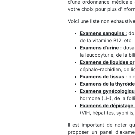
d'une ordonnance médicale e
votre choix pour plus d'infor
Voici une liste non exhaustiv
Examens sanguins :
dos
de la vitamine B12, etc.
Examens d'urine :
dosage
la leucocyturie, de la bil
Examens de liquides or
céphalo-rachidien, de liq
Examens de tissus :
bio
Examens de la thyroïde
Examens gynécologiqu
hormone (LH), de la foll
Examens de dépistage 
(VIH, hépatites, syphilis, 
Il est important de noter q
proposer un panel d'exame