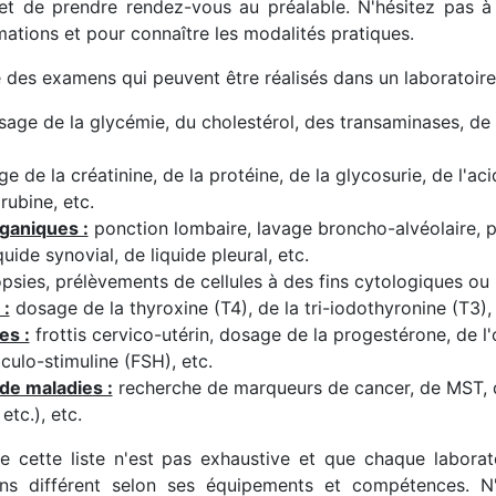
t de prendre rendez-vous au préalable. N'hésitez pas à 
mations et pour connaître les modalités pratiques.
e des examens qui peuvent être réalisés dans un laboratoire
age de la glycémie, du cholestérol, des transaminases, de la 
 de la créatinine, de la protéine, de la glycosurie, de l'acid
irubine, etc.
ganiques :
ponction lombaire, lavage broncho-alvéolaire, p
uide synovial, de liquide pleural, etc.
psies, prélèvements de cellules à des fins cytologiques ou 
 :
dosage de la thyroxine (T4), de la tri-iodothyronine (T3), 
es :
frottis cervico-utérin, dosage de la progestérone, de l'o
iculo-stimuline (FSH), etc.
de maladies :
recherche de marqueurs de cancer, de MST, d
etc.), etc.
ue cette liste n'est pas exhaustive et que chaque laborat
ns différent selon ses équipements et compétences. N'