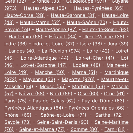
Gers (32)
-
Gironde (33)
-
Guadeloupe (971)
-
Guyane
(973)
-
Hautes-Alpes (05)
-
Hautes-Pyrénées (65)
-
Haute-Corse (2B)
-
Haute-Garonne (31)
-
Haute-Loire
(43)
-
Haute-Marne (52)
-
Haute-Saône (70)
-
Haute-
Savoie (74)
-
Haute-Vienne (87)
-
Hauts-de-Seine (92)
-
Haut-Rhin (68)
-
Hérault (34)
-
Ille-et-Vilaine (35)
-
Indre (36)
-
Indre-et-Loire (37)
-
Isère (38)
-
Jura (39)
-
Landes (40)
-
La Réunion (974)
-
Loire (42)
-
Loiret
(45)
-
Loire-Atlantique (44)
-
Loir-et-Cher (41)
-
Lot
(46)
-
Lot-et-Garonne (47)
-
Lozère (48)
-
Maine-et-
Loire (49)
-
Manche (50)
-
Marne (51)
-
Martinique
(972)
-
Mayenne (53)
-
Mayotte (976)
-
Meurthe-et-
Moselle (54)
-
Meuse (55)
-
Morbihan (56)
-
Moselle
(57)
-
Nièvre (58)
-
Nord (59)
-
Oise (60)
-
Orne (61)
-
Paris (75)
-
Pas-de-Calais (62)
-
Puy-de-Dôme (63)
-
Pyrénées-Atlantiques (64)
-
Pyrénées-Orientales (66)
-
Rhône (69)
-
Saône-et-Loire (71)
-
Sarthe (72)
-
Savoie (73)
-
Seine-Saint-Denis (93)
-
Seine-Maritime
(76)
-
Seine-et-Marne (77)
-
Somme (80)
-
Tarn (81)
-