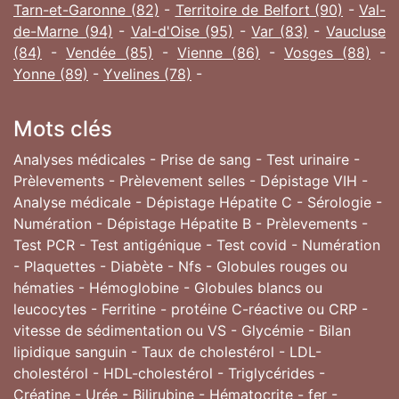
Tarn-et-Garonne (82)
-
Territoire de Belfort (90)
-
Val-
de-Marne (94)
-
Val-d'Oise (95)
-
Var (83)
-
Vaucluse
(84)
-
Vendée (85)
-
Vienne (86)
-
Vosges (88)
-
Yonne (89)
-
Yvelines (78)
-
Mots clés
Analyses médicales - Prise de sang - Test urinaire -
Prèlevements - Prèlevement selles - Dépistage VIH -
Analyse médicale - Dépistage Hépatite C - Sérologie -
Numération - Dépistage Hépatite B - Prèlevements -
Test PCR - Test antigénique - Test covid - Numération
- Plaquettes - Diabète - Nfs - Globules rouges ou
hématies - Hémoglobine - Globules blancs ou
leucocytes - Ferritine - protéine C-réactive ou CRP -
vitesse de sédimentation ou VS - Glycémie - Bilan
lipidique sanguin - Taux de cholestérol - LDL-
cholestérol - HDL-cholestérol - Triglycérides -
Créatine - Urée - Bilirubine - Hématocrite - fer -