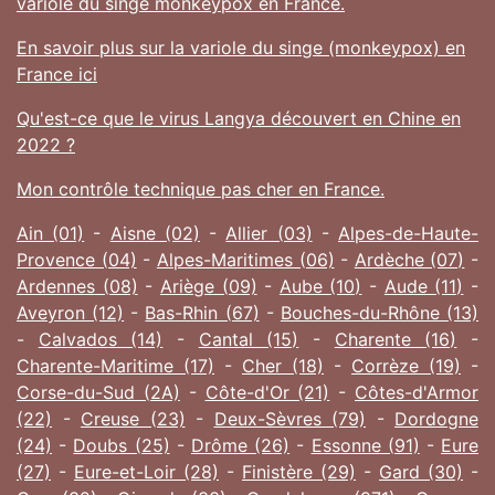
variole du singe monkeypox en France.
En savoir plus sur la variole du singe (monkeypox) en
France ici
Qu'est-ce que le virus Langya découvert en Chine en
2022 ?
Mon contrôle technique pas cher en France.
Ain (01)
-
Aisne (02)
-
Allier (03)
-
Alpes-de-Haute-
Provence (04)
-
Alpes-Maritimes (06)
-
Ardèche (07)
-
Ardennes (08)
-
Ariège (09)
-
Aube (10)
-
Aude (11)
-
Aveyron (12)
-
Bas-Rhin (67)
-
Bouches-du-Rhône (13)
-
Calvados (14)
-
Cantal (15)
-
Charente (16)
-
Charente-Maritime (17)
-
Cher (18)
-
Corrèze (19)
-
Corse-du-Sud (2A)
-
Côte-d'Or (21)
-
Côtes-d'Armor
(22)
-
Creuse (23)
-
Deux-Sèvres (79)
-
Dordogne
(24)
-
Doubs (25)
-
Drôme (26)
-
Essonne (91)
-
Eure
(27)
-
Eure-et-Loir (28)
-
Finistère (29)
-
Gard (30)
-