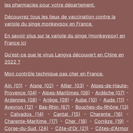
les pharmacies pour votre département.
Découvrez tous les lieux de vaccination contre la
variole du singe monkeypox en France.
En savoir plus sur la variole du singe (monkeypox) en
France ici
Qu'est-ce que le virus Langya découvert en Chine en
2022 ?
Mon contrôle technique pas cher en France.
Ain (01)
-
Aisne (02)
-
Allier (03)
-
Alpes-de-Haute-
Provence (04)
-
Alpes-Maritimes (06)
-
Ardèche (07)
-
Ardennes (08)
-
Ariège (09)
-
Aube (10)
-
Aude (11)
-
Aveyron (12)
-
Bas-Rhin (67)
-
Bouches-du-Rhône (13)
-
Calvados (14)
-
Cantal (15)
-
Charente (16)
-
Charente-Maritime (17)
-
Cher (18)
-
Corrèze (19)
-
Corse-du-Sud (2A)
-
Côte-d'Or (21)
-
Côtes-d'Armor