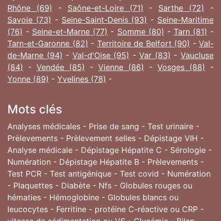
Rhône (69)
-
Saône-et-Loire (71)
-
Sarthe (72)
-
Savoie (73)
-
Seine-Saint-Denis (93)
-
Seine-Maritime
(76)
-
Seine-et-Marne (77)
-
Somme (80)
-
Tarn (81)
-
Tarn-et-Garonne (82)
-
Territoire de Belfort (90)
-
Val-
de-Marne (94)
-
Val-d'Oise (95)
-
Var (83)
-
Vaucluse
(84)
-
Vendée (85)
-
Vienne (86)
-
Vosges (88)
-
Yonne (89)
-
Yvelines (78)
-
Mots clés
Analyses médicales - Prise de sang - Test urinaire -
Prèlevements - Prèlevement selles - Dépistage VIH -
Analyse médicale - Dépistage Hépatite C - Sérologie -
Numération - Dépistage Hépatite B - Prèlevements -
Test PCR - Test antigénique - Test covid - Numération
- Plaquettes - Diabète - Nfs - Globules rouges ou
hématies - Hémoglobine - Globules blancs ou
leucocytes - Ferritine - protéine C-réactive ou CRP -
vitesse de sédimentation ou VS - Glycémie - Bilan