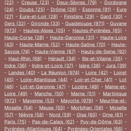
(22)
-
Creuse (23)
-
Deux-Sèvres (79)
-
Dordogne
(24)
-
Doubs (25)
-
Drôme (26)
-
Essonne (91)
-
Eure
(27)
-
Eure-et-Loir (28)
-
Finistère (29)
-
Gard (30)
-
Gers (32)
-
Gironde (33)
-
Guadeloupe (971)
-
Guyane
(973)
-
Hautes-Alpes (05)
-
Hautes-Pyrénées (65)
-
Haute-Corse (2B)
-
Haute-Garonne (31)
-
Haute-Loire
(43)
-
Haute-Marne (52)
-
Haute-Saône (70)
-
Haute-
Savoie (74)
-
Haute-Vienne (87)
-
Hauts-de-Seine (92)
-
Haut-Rhin (68)
-
Hérault (34)
-
Ille-et-Vilaine (35)
-
Indre (36)
-
Indre-et-Loire (37)
-
Isère (38)
-
Jura (39)
-
Landes (40)
-
La Réunion (974)
-
Loire (42)
-
Loiret
(45)
-
Loire-Atlantique (44)
-
Loir-et-Cher (41)
-
Lot
(46)
-
Lot-et-Garonne (47)
-
Lozère (48)
-
Maine-et-
Loire (49)
-
Manche (50)
-
Marne (51)
-
Martinique
(972)
-
Mayenne (53)
-
Mayotte (976)
-
Meurthe-et-
Moselle (54)
-
Meuse (55)
-
Morbihan (56)
-
Moselle
(57)
-
Nièvre (58)
-
Nord (59)
-
Oise (60)
-
Orne (61)
-
Paris (75)
-
Pas-de-Calais (62)
-
Puy-de-Dôme (63)
-
Pyrénées-Atlantiques (64)
-
Pyrénées-Orientales (66)
-