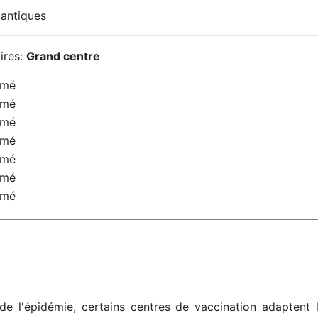
antiques
ires:
Grand centre
rmé
rmé
rmé
rmé
rmé
rmé
rmé
de l'épidémie, certains centres de vaccination adaptent l