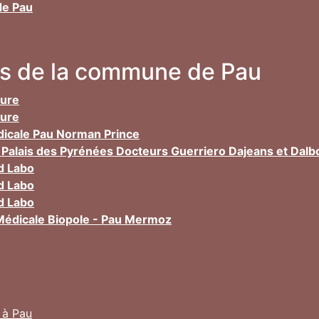
de Pau
res de la commune de Pau
ture
ture
dicale Pau Norman Prince
 Palais des Pyrénées Docteurs Guerriero Dajeans et Dalb
d Labo
d Labo
d Labo
 Médicale Biopole - Pau Mermoz
 à Pau