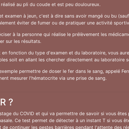
réalisé au pli du coude et est peu douloureux.
cet examen à jeun, c'est à dire sans avoir mangé ou bu (sau
alement éviter de fumer ou de pratiquer une activité sporti
préciser à la personne qui réalise le prélèvement les médic
r sur les résultats.
en fonction du type d'examen et du laboratoire, vous aurez
es soit en allant les chercher directement au laboratoire soi
exemple permettre de doser le fer dans le sang, appelé Ferri
ent mesurer l'hématocrite via une prise de sang.
CR ?
istage du COVID et qui va permettre de savoir si vous êtes
nasale. Ce test permet de détecter à un instant T si vous êt
 de continuer les gestes barrières pendant l'attente des rés