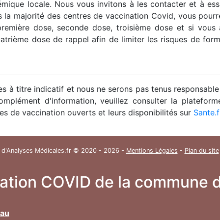
démique locale. Nous vous invitons à les contacter et à e
 la majorité des centres de vaccination Covid, vous pourr
 première dose, seconde dose, troisième dose et si vous
trième dose de rappel afin de limiter les risques de form
 à titre indicatif et nous ne serons pas tenus responsable
mplément d'information, veuillez consulter la plateform
es de vaccination ouverts et leurs disponibilités sur
Sante.f
 d'Analyses Médicales.fr © 2020 - 2026 -
Mentions Légales
-
Plan du site
nation COVID de la commune 
Pau