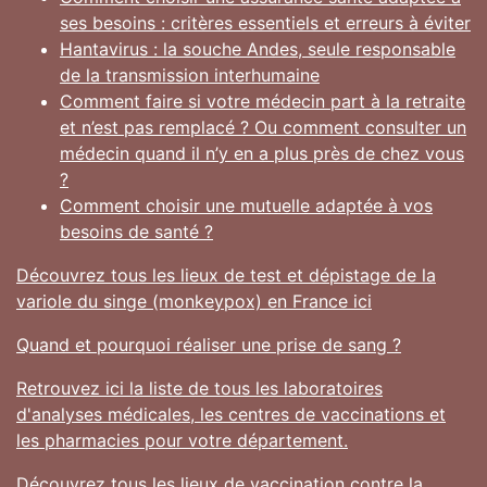
ses besoins : critères essentiels et erreurs à éviter
Hantavirus : la souche Andes, seule responsable
de la transmission interhumaine
Comment faire si votre médecin part à la retraite
et n’est pas remplacé ? Ou comment consulter un
médecin quand il n’y en a plus près de chez vous
?
Comment choisir une mutuelle adaptée à vos
besoins de santé ?
Découvrez tous les lieux de test et dépistage de la
variole du singe (monkeypox) en France ici
Quand et pourquoi réaliser une prise de sang ?
Retrouvez ici la liste de tous les laboratoires
d'analyses médicales, les centres de vaccinations et
les pharmacies pour votre département.
Découvrez tous les lieux de vaccination contre la