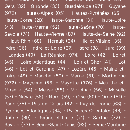
Gers (32)
-
Gironde (33)
-
Guadeloupe (971)
-
Guyane
(973)
-
Hautes-Alpes (05)
-
Hautes-Pyrénées (65)
-
Haute-Corse (2B)
-
Haute-Garonne (31)
-
Haute-Loire
(43)
-
Haute-Marne (52)
-
Haute-Saône (70)
-
Haute-
Savoie (74)
-
Haute-Vienne (87)
-
Hauts-de-Seine (92)
-
Haut-Rhin (68)
-
Hérault (34)
-
Ille-et-Vilaine (35)
-
Indre (36)
-
Indre-et-Loire (37)
-
Isère (38)
-
Jura (39)
-
Landes (40)
-
La Réunion (974)
-
Loire (42)
-
Loiret
(45)
-
Loire-Atlantique (44)
-
Loir-et-Cher (41)
-
Lot
(46)
-
Lot-et-Garonne (47)
-
Lozère (48)
-
Maine-et-
Loire (49)
-
Manche (50)
-
Marne (51)
-
Martinique
(972)
-
Mayenne (53)
-
Mayotte (976)
-
Meurthe-et-
Moselle (54)
-
Meuse (55)
-
Morbihan (56)
-
Moselle
(57)
-
Nièvre (58)
-
Nord (59)
-
Oise (60)
-
Orne (61)
-
Paris (75)
-
Pas-de-Calais (62)
-
Puy-de-Dôme (63)
-
Pyrénées-Atlantiques (64)
-
Pyrénées-Orientales (66)
-
Rhône (69)
-
Saône-et-Loire (71)
-
Sarthe (72)
-
Savoie (73)
-
Seine-Saint-Denis (93)
-
Seine-Maritime