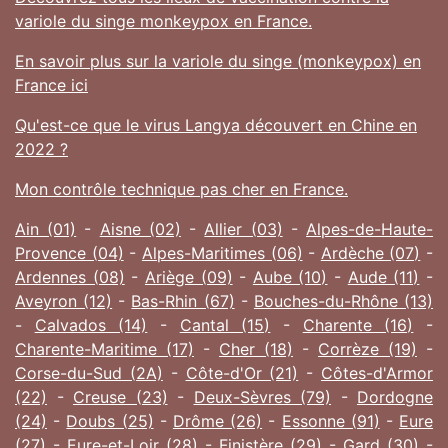
variole du singe monkeypox en France.
En savoir plus sur la variole du singe (monkeypox) en
France ici
Qu'est-ce que le virus Langya découvert en Chine en
2022 ?
Mon contrôle technique pas cher en France.
Ain (01)
-
Aisne (02)
-
Allier (03)
-
Alpes-de-Haute-
Provence (04)
-
Alpes-Maritimes (06)
-
Ardèche (07)
-
Ardennes (08)
-
Ariège (09)
-
Aube (10)
-
Aude (11)
-
Aveyron (12)
-
Bas-Rhin (67)
-
Bouches-du-Rhône (13)
-
Calvados (14)
-
Cantal (15)
-
Charente (16)
-
Charente-Maritime (17)
-
Cher (18)
-
Corrèze (19)
-
Corse-du-Sud (2A)
-
Côte-d'Or (21)
-
Côtes-d'Armor
(22)
-
Creuse (23)
-
Deux-Sèvres (79)
-
Dordogne
(24)
-
Doubs (25)
-
Drôme (26)
-
Essonne (91)
-
Eure
(27)
-
Eure-et-Loir (28)
-
Finistère (29)
-
Gard (30)
-