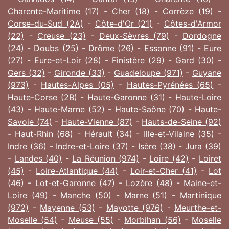
Charente-Maritime (17)
-
Cher (18)
-
Corrèze (19)
-
Corse-du-Sud (2A)
-
Côte-d'Or (21)
-
Côtes-d'Armor
(22)
-
Creuse (23)
-
Deux-Sèvres (79)
-
Dordogne
(24)
-
Doubs (25)
-
Drôme (26)
-
Essonne (91)
-
Eure
(27)
-
Eure-et-Loir (28)
-
Finistère (29)
-
Gard (30)
-
Gers (32)
-
Gironde (33)
-
Guadeloupe (971)
-
Guyane
(973)
-
Hautes-Alpes (05)
-
Hautes-Pyrénées (65)
-
Haute-Corse (2B)
-
Haute-Garonne (31)
-
Haute-Loire
(43)
-
Haute-Marne (52)
-
Haute-Saône (70)
-
Haute-
Savoie (74)
-
Haute-Vienne (87)
-
Hauts-de-Seine (92)
-
Haut-Rhin (68)
-
Hérault (34)
-
Ille-et-Vilaine (35)
-
Indre (36)
-
Indre-et-Loire (37)
-
Isère (38)
-
Jura (39)
-
Landes (40)
-
La Réunion (974)
-
Loire (42)
-
Loiret
(45)
-
Loire-Atlantique (44)
-
Loir-et-Cher (41)
-
Lot
(46)
-
Lot-et-Garonne (47)
-
Lozère (48)
-
Maine-et-
Loire (49)
-
Manche (50)
-
Marne (51)
-
Martinique
(972)
-
Mayenne (53)
-
Mayotte (976)
-
Meurthe-et-
Moselle (54)
-
Meuse (55)
-
Morbihan (56)
-
Moselle