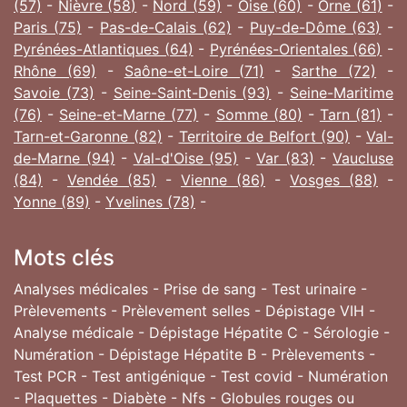
(57)
-
Nièvre (58)
-
Nord (59)
-
Oise (60)
-
Orne (61)
-
Paris (75)
-
Pas-de-Calais (62)
-
Puy-de-Dôme (63)
-
Pyrénées-Atlantiques (64)
-
Pyrénées-Orientales (66)
-
Rhône (69)
-
Saône-et-Loire (71)
-
Sarthe (72)
-
Savoie (73)
-
Seine-Saint-Denis (93)
-
Seine-Maritime
(76)
-
Seine-et-Marne (77)
-
Somme (80)
-
Tarn (81)
-
Tarn-et-Garonne (82)
-
Territoire de Belfort (90)
-
Val-
de-Marne (94)
-
Val-d'Oise (95)
-
Var (83)
-
Vaucluse
(84)
-
Vendée (85)
-
Vienne (86)
-
Vosges (88)
-
Yonne (89)
-
Yvelines (78)
-
Mots clés
Analyses médicales - Prise de sang - Test urinaire -
Prèlevements - Prèlevement selles - Dépistage VIH -
Analyse médicale - Dépistage Hépatite C - Sérologie -
Numération - Dépistage Hépatite B - Prèlevements -
Test PCR - Test antigénique - Test covid - Numération
- Plaquettes - Diabète - Nfs - Globules rouges ou