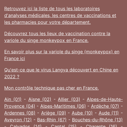
Retrouvez ici la liste de tous les laboratoires
d'analyses médicales, les centres de vaccinations et
les pharmacies pour votre département.
Découvrez tous les lieux de vaccination contre la
variole du singe monkeypox en France.
En savoir plus sur la variole du singe (monkeypox) en
France ici
Qu'est-ce que le virus Langya découvert en Chine en
2022 ?
Mon contrôle technique pas cher en France.
Ain (01)
-
Aisne (02)
-
Allier (03)
-
Alpes-de-Haute-
Provence (04)
-
Alpes-Maritimes (06)
-
Ardèche (07)
-
Ardennes (08)
-
Ariège (09)
-
Aube (10)
-
Aude (11)
-
Aveyron (12)
-
Bas-Rhin (67)
-
Bouches-du-Rhône (13)
-
Calvados (14)
-
Cantal (15)
-
Charente (16)
-