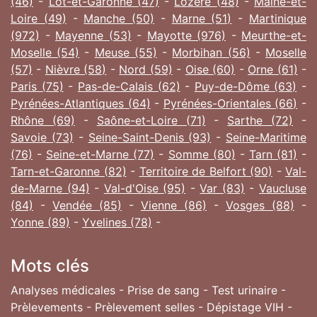
(46)
-
Lot-et-Garonne (47)
-
Lozère (48)
-
Maine-et-
Loire (49)
-
Manche (50)
-
Marne (51)
-
Martinique
(972)
-
Mayenne (53)
-
Mayotte (976)
-
Meurthe-et-
Moselle (54)
-
Meuse (55)
-
Morbihan (56)
-
Moselle
(57)
-
Nièvre (58)
-
Nord (59)
-
Oise (60)
-
Orne (61)
-
Paris (75)
-
Pas-de-Calais (62)
-
Puy-de-Dôme (63)
-
Pyrénées-Atlantiques (64)
-
Pyrénées-Orientales (66)
-
Rhône (69)
-
Saône-et-Loire (71)
-
Sarthe (72)
-
Savoie (73)
-
Seine-Saint-Denis (93)
-
Seine-Maritime
(76)
-
Seine-et-Marne (77)
-
Somme (80)
-
Tarn (81)
-
Tarn-et-Garonne (82)
-
Territoire de Belfort (90)
-
Val-
de-Marne (94)
-
Val-d'Oise (95)
-
Var (83)
-
Vaucluse
(84)
-
Vendée (85)
-
Vienne (86)
-
Vosges (88)
-
Yonne (89)
-
Yvelines (78)
-
Mots clés
Analyses médicales - Prise de sang - Test urinaire -
Prèlevements - Prèlevement selles - Dépistage VIH -