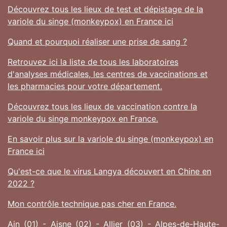
Découvrez tous les lieux de test et dépistage de la
variole du singe (monkeypox) en France ici
Quand et pourquoi réaliser une prise de sang ?
Retrouvez ici la liste de tous les laboratoires
d'analyses médicales, les centres de vaccinations et
les pharmacies pour votre département.
Découvrez tous les lieux de vaccination contre la
variole du singe monkeypox en France.
En savoir plus sur la variole du singe (monkeypox) en
France ici
Qu'est-ce que le virus Langya découvert en Chine en
2022 ?
Mon contrôle technique pas cher en France.
Ain (01)
-
Aisne (02)
-
Allier (03)
-
Alpes-de-Haute-