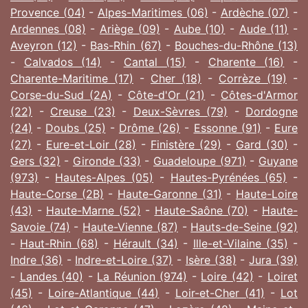
Provence (04)
-
Alpes-Maritimes (06)
-
Ardèche (07)
-
Ardennes (08)
-
Ariège (09)
-
Aube (10)
-
Aude (11)
-
Aveyron (12)
-
Bas-Rhin (67)
-
Bouches-du-Rhône (13)
-
Calvados (14)
-
Cantal (15)
-
Charente (16)
-
Charente-Maritime (17)
-
Cher (18)
-
Corrèze (19)
-
Corse-du-Sud (2A)
-
Côte-d'Or (21)
-
Côtes-d'Armor
(22)
-
Creuse (23)
-
Deux-Sèvres (79)
-
Dordogne
(24)
-
Doubs (25)
-
Drôme (26)
-
Essonne (91)
-
Eure
(27)
-
Eure-et-Loir (28)
-
Finistère (29)
-
Gard (30)
-
Gers (32)
-
Gironde (33)
-
Guadeloupe (971)
-
Guyane
(973)
-
Hautes-Alpes (05)
-
Hautes-Pyrénées (65)
-
Haute-Corse (2B)
-
Haute-Garonne (31)
-
Haute-Loire
(43)
-
Haute-Marne (52)
-
Haute-Saône (70)
-
Haute-
Savoie (74)
-
Haute-Vienne (87)
-
Hauts-de-Seine (92)
-
Haut-Rhin (68)
-
Hérault (34)
-
Ille-et-Vilaine (35)
-
Indre (36)
-
Indre-et-Loire (37)
-
Isère (38)
-
Jura (39)
-
Landes (40)
-
La Réunion (974)
-
Loire (42)
-
Loiret
(45)
-
Loire-Atlantique (44)
-
Loir-et-Cher (41)
-
Lot