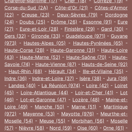
Charente-Maritime (17)
-
Cher (18)
-
Corrèze (19)
-
Corse-du-Sud (2A)
-
Côte-d'Or (21)
-
Côtes-d'Armor
(22)
-
Creuse (23)
-
Deux-Sèvres (79)
-
Dordogne
(24)
-
Doubs (25)
-
Drôme (26)
-
Essonne (91)
-
Eure
(27)
-
Eure-et-Loir (28)
-
Finistère (29)
-
Gard (30)
-
Gers (32)
-
Gironde (33)
-
Guadeloupe (971)
-
Guyane
(973)
-
Hautes-Alpes (05)
-
Hautes-Pyrénées (65)
-
Haute-Corse (2B)
-
Haute-Garonne (31)
-
Haute-Loire
(43)
-
Haute-Marne (52)
-
Haute-Saône (70)
-
Haute-
Savoie (74)
-
Haute-Vienne (87)
-
Hauts-de-Seine (92)
-
Haut-Rhin (68)
-
Hérault (34)
-
Ille-et-Vilaine (35)
-
Indre (36)
-
Indre-et-Loire (37)
-
Isère (38)
-
Jura (39)
-
Landes (40)
-
La Réunion (974)
-
Loire (42)
-
Loiret
(45)
-
Loire-Atlantique (44)
-
Loir-et-Cher (41)
-
Lot
(46)
-
Lot-et-Garonne (47)
-
Lozère (48)
-
Maine-et-
Loire (49)
-
Manche (50)
-
Marne (51)
-
Martinique
(972)
-
Mayenne (53)
-
Mayotte (976)
-
Meurthe-et-
Moselle (54)
-
Meuse (55)
-
Morbihan (56)
-
Moselle
(57)
-
Nièvre (58)
-
Nord (59)
-
Oise (60)
-
Orne (61)
-