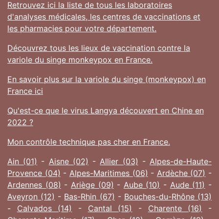
Retrouvez ici la liste de tous les laboratoires
d'analyses médicales, les centres de vaccinations et
les pharmacies pour votre département.
Découvrez tous les lieux de vaccination contre la
variole du singe monkeypox en France.
En savoir plus sur la variole du singe (monkeypox) en
France ici
Qu'est-ce que le virus Langya découvert en Chine en
2022 ?
Mon contrôle technique pas cher en France.
Ain (01)
-
Aisne (02)
-
Allier (03)
-
Alpes-de-Haute-
Provence (04)
-
Alpes-Maritimes (06)
-
Ardèche (07)
-
Ardennes (08)
-
Ariège (09)
-
Aube (10)
-
Aude (11)
-
Aveyron (12)
-
Bas-Rhin (67)
-
Bouches-du-Rhône (13)
-
Calvados (14)
-
Cantal (15)
-
Charente (16)
-