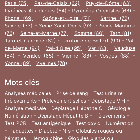
Paris (75)
-
Pas-de-Calais (62)
-
Puy-de-Dôme (63)
-
Pyrénées-Atlantiques (64)
-
Pyrénées-Orientales (66)
-
Rhône (69)
-
Saône-et-Loire (71)
-
Sarthe (72)
-
Savoie (73)
-
Seine-Saint-Denis (93)
-
Seine-Maritime
(76)
-
Seine-et-Marne (77)
-
Somme (80)
-
Tarn (81)
-
Tarn-et-Garonne (82)
-
Territoire de Belfort (90)
-
Val-
de-Marne (94)
-
Val-d'Oise (95)
-
Var (83)
-
Vaucluse
(84)
-
Vendée (85)
-
Vienne (86)
-
Vosges (88)
-
Yonne (89)
-
Yvelines (78)
-
Mots clés
Analyses médicales - Prise de sang - Test urinaire -
Prèlevements - Prèlevement selles - Dépistage VIH -
Analyse médicale - Dépistage Hépatite C - Sérologie -
Numération - Dépistage Hépatite B - Prèlevements -
Test PCR - Test antigénique - Test covid - Numération
- Plaquettes - Diabète - Nfs - Globules rouges ou
hématies - Hémoglobine - Globules blancs ou