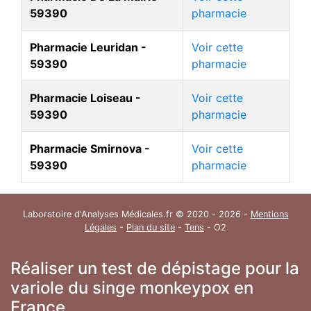
59390
pharmacie
Pharmacie Leuridan -
Voir cette
59390
pharmacie
Pharmacie Loiseau -
Voir cette
59390
pharmacie
Pharmacie Smirnova -
Voir cette
59390
pharmacie
Laboratoire d'Analyses Médicales.fr © 2020 - 2026 -
Mentions
Légales
-
Plan du site
-
Tens
- O2
Réaliser un test de dépistage pour la
variole du singe monkeypox en
France