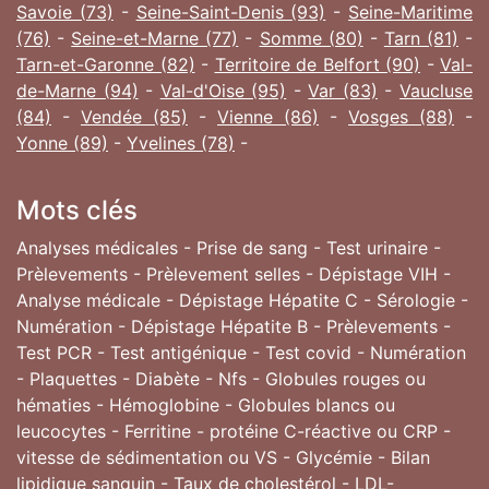
Savoie (73)
-
Seine-Saint-Denis (93)
-
Seine-Maritime
(76)
-
Seine-et-Marne (77)
-
Somme (80)
-
Tarn (81)
-
Tarn-et-Garonne (82)
-
Territoire de Belfort (90)
-
Val-
de-Marne (94)
-
Val-d'Oise (95)
-
Var (83)
-
Vaucluse
(84)
-
Vendée (85)
-
Vienne (86)
-
Vosges (88)
-
Yonne (89)
-
Yvelines (78)
-
Mots clés
Analyses médicales - Prise de sang - Test urinaire -
Prèlevements - Prèlevement selles - Dépistage VIH -
Analyse médicale - Dépistage Hépatite C - Sérologie -
Numération - Dépistage Hépatite B - Prèlevements -
Test PCR - Test antigénique - Test covid - Numération
- Plaquettes - Diabète - Nfs - Globules rouges ou
hématies - Hémoglobine - Globules blancs ou
leucocytes - Ferritine - protéine C-réactive ou CRP -
vitesse de sédimentation ou VS - Glycémie - Bilan
lipidique sanguin - Taux de cholestérol - LDL-