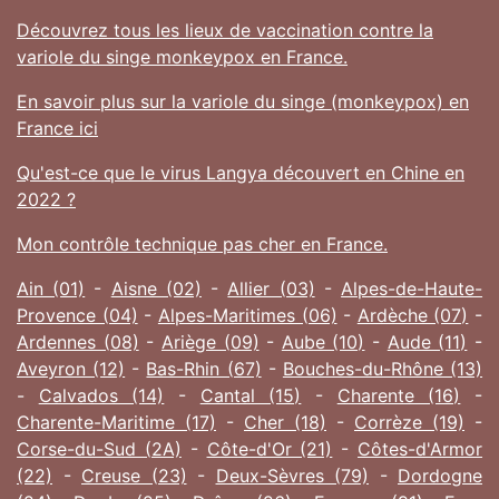
Découvrez tous les lieux de vaccination contre la
variole du singe monkeypox en France.
En savoir plus sur la variole du singe (monkeypox) en
France ici
Qu'est-ce que le virus Langya découvert en Chine en
2022 ?
Mon contrôle technique pas cher en France.
Ain (01)
-
Aisne (02)
-
Allier (03)
-
Alpes-de-Haute-
Provence (04)
-
Alpes-Maritimes (06)
-
Ardèche (07)
-
Ardennes (08)
-
Ariège (09)
-
Aube (10)
-
Aude (11)
-
Aveyron (12)
-
Bas-Rhin (67)
-
Bouches-du-Rhône (13)
-
Calvados (14)
-
Cantal (15)
-
Charente (16)
-
Charente-Maritime (17)
-
Cher (18)
-
Corrèze (19)
-
Corse-du-Sud (2A)
-
Côte-d'Or (21)
-
Côtes-d'Armor
(22)
-
Creuse (23)
-
Deux-Sèvres (79)
-
Dordogne