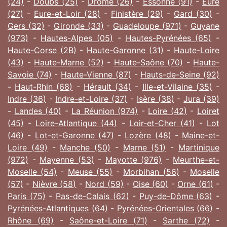
(24)
-
Doubs (25)
-
Drôme (26)
-
Essonne (91)
-
Eure
(27)
-
Eure-et-Loir (28)
-
Finistère (29)
-
Gard (30)
-
Gers (32)
-
Gironde (33)
-
Guadeloupe (971)
-
Guyane
(973)
-
Hautes-Alpes (05)
-
Hautes-Pyrénées (65)
-
Haute-Corse (2B)
-
Haute-Garonne (31)
-
Haute-Loire
(43)
-
Haute-Marne (52)
-
Haute-Saône (70)
-
Haute-
Savoie (74)
-
Haute-Vienne (87)
-
Hauts-de-Seine (92)
-
Haut-Rhin (68)
-
Hérault (34)
-
Ille-et-Vilaine (35)
-
Indre (36)
-
Indre-et-Loire (37)
-
Isère (38)
-
Jura (39)
-
Landes (40)
-
La Réunion (974)
-
Loire (42)
-
Loiret
(45)
-
Loire-Atlantique (44)
-
Loir-et-Cher (41)
-
Lot
(46)
-
Lot-et-Garonne (47)
-
Lozère (48)
-
Maine-et-
Loire (49)
-
Manche (50)
-
Marne (51)
-
Martinique
(972)
-
Mayenne (53)
-
Mayotte (976)
-
Meurthe-et-
Moselle (54)
-
Meuse (55)
-
Morbihan (56)
-
Moselle
(57)
-
Nièvre (58)
-
Nord (59)
-
Oise (60)
-
Orne (61)
-
Paris (75)
-
Pas-de-Calais (62)
-
Puy-de-Dôme (63)
-
Pyrénées-Atlantiques (64)
-
Pyrénées-Orientales (66)
-
Rhône (69)
-
Saône-et-Loire (71)
-
Sarthe (72)
-