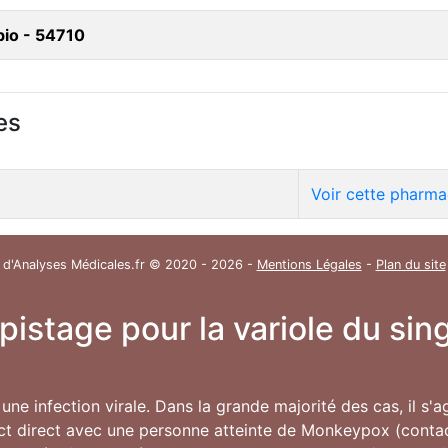
bio - 54710
es
Voir cette pharma
 d'Analyses Médicales.fr © 2020 - 2026 -
Mentions Légales
-
Plan du site
épistage pour la variole du s
une infection virale. Dans la grande majorité des cas, il s'
ct direct avec une personne atteinte de Monkeypox (contac