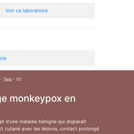
Voir ce laboratoire
cie
-
Tens
- O2
inge monkeypox en
agit d'une maladie bénigne qui disparaît
t cutané avec les lésions, contact prolongé