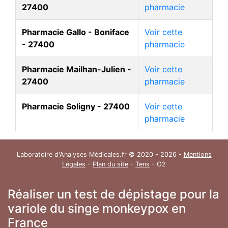
27400
pharmacie
Pharmacie Gallo - Boniface
Voir cette
- 27400
pharmacie
Pharmacie Mailhan-Julien -
Voir cette
27400
pharmacie
Pharmacie Soligny - 27400
Voir cette
pharmacie
Laboratoire d'Analyses Médicales.fr © 2020 - 2026 -
Mentions
Légales
-
Plan du site
-
Tens
- O2
Réaliser un test de dépistage pour la
variole du singe monkeypox en
France