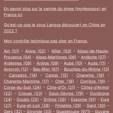
En savoir plus sur la variole du singe (monkeypox) en
France ici
Qu'est-ce que le virus Langya découvert en Chine en
2022 ?
Mon contrôle technique pas cher en France.
Ain (01)
-
Aisne (02)
-
Allier (03)
-
Alpes-de-Haute-
Provence (04)
-
Alpes-Maritimes (06)
-
Ardèche (07)
-
Ardennes (08)
-
Ariège (09)
-
Aube (10)
-
Aude (11)
-
Aveyron (12)
-
Bas-Rhin (67)
-
Bouches-du-Rhône (13)
-
Calvados (14)
-
Cantal (15)
-
Charente (16)
-
Charente-Maritime (17)
-
Cher (18)
-
Corrèze (19)
-
Corse-du-Sud (2A)
-
Côte-d'Or (21)
-
Côtes-d'Armor
(22)
-
Creuse (23)
-
Deux-Sèvres (79)
-
Dordogne
(24)
-
Doubs (25)
-
Drôme (26)
-
Essonne (91)
-
Eure
(27)
-
Eure-et-Loir (28)
-
Finistère (29)
-
Gard (30)
-
Gers (32)
-
Gironde (33)
-
Guadeloupe (971)
-
Guyane