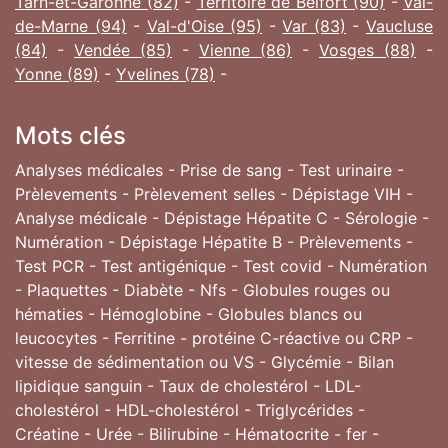
Tarn-et-Garonne (82)
-
Territoire de Belfort (90)
-
Val-
de-Marne (94)
-
Val-d'Oise (95)
-
Var (83)
-
Vaucluse
(84)
-
Vendée (85)
-
Vienne (86)
-
Vosges (88)
-
Yonne (89)
-
Yvelines (78)
-
Mots clés
Analyses médicales - Prise de sang - Test urinaire -
Prèlevements - Prèlevement selles - Dépistage VIH -
Analyse médicale - Dépistage Hépatite C - Sérologie -
Numération - Dépistage Hépatite B - Prèlevements -
Test PCR - Test antigénique - Test covid - Numération
- Plaquettes - Diabète - Nfs - Globules rouges ou
hématies - Hémoglobine - Globules blancs ou
leucocytes - Ferritine - protéine C-réactive ou CRP -
vitesse de sédimentation ou VS - Glycémie - Bilan
lipidique sanguin - Taux de cholestérol - LDL-
cholestérol - HDL-cholestérol - Triglycérides -
Créatine - Urée - Bilirubine - Hématocrite - fer -