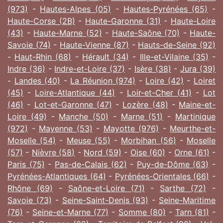
(973)
-
Hautes-Alpes (05)
-
Hautes-Pyrénées (65)
-
Haute-Corse (2B)
-
Haute-Garonne (31)
-
Haute-Loire
(43)
-
Haute-Marne (52)
-
Haute-Saône (70)
-
Haute-
Savoie (74)
-
Haute-Vienne (87)
-
Hauts-de-Seine (92)
-
Haut-Rhin (68)
-
Hérault (34)
-
Ille-et-Vilaine (35)
-
Indre (36)
-
Indre-et-Loire (37)
-
Isère (38)
-
Jura (39)
-
Landes (40)
-
La Réunion (974)
-
Loire (42)
-
Loiret
(45)
-
Loire-Atlantique (44)
-
Loir-et-Cher (41)
-
Lot
(46)
-
Lot-et-Garonne (47)
-
Lozère (48)
-
Maine-et-
Loire (49)
-
Manche (50)
-
Marne (51)
-
Martinique
(972)
-
Mayenne (53)
-
Mayotte (976)
-
Meurthe-et-
Moselle (54)
-
Meuse (55)
-
Morbihan (56)
-
Moselle
(57)
-
Nièvre (58)
-
Nord (59)
-
Oise (60)
-
Orne (61)
-
Paris (75)
-
Pas-de-Calais (62)
-
Puy-de-Dôme (63)
-
Pyrénées-Atlantiques (64)
-
Pyrénées-Orientales (66)
-
Rhône (69)
-
Saône-et-Loire (71)
-
Sarthe (72)
-
Savoie (73)
-
Seine-Saint-Denis (93)
-
Seine-Maritime
(76)
-
Seine-et-Marne (77)
-
Somme (80)
-
Tarn (81)
-