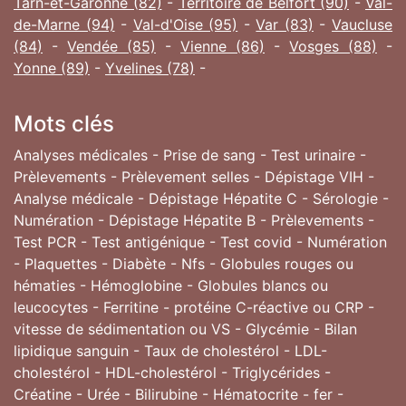
Tarn-et-Garonne (82)
-
Territoire de Belfort (90)
-
Val-
de-Marne (94)
-
Val-d'Oise (95)
-
Var (83)
-
Vaucluse
(84)
-
Vendée (85)
-
Vienne (86)
-
Vosges (88)
-
Yonne (89)
-
Yvelines (78)
-
Mots clés
Analyses médicales - Prise de sang - Test urinaire -
Prèlevements - Prèlevement selles - Dépistage VIH -
Analyse médicale - Dépistage Hépatite C - Sérologie -
Numération - Dépistage Hépatite B - Prèlevements -
Test PCR - Test antigénique - Test covid - Numération
- Plaquettes - Diabète - Nfs - Globules rouges ou
hématies - Hémoglobine - Globules blancs ou
leucocytes - Ferritine - protéine C-réactive ou CRP -
vitesse de sédimentation ou VS - Glycémie - Bilan
lipidique sanguin - Taux de cholestérol - LDL-
cholestérol - HDL-cholestérol - Triglycérides -
Créatine - Urée - Bilirubine - Hématocrite - fer -