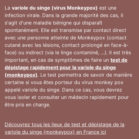
La
variole du singe (virus Monkeypox)
est une
infection virale. Dans la grande majorité des cas, il
s'agit d'une maladie bénigne qui disparaît
spontanément. Elle est transmise par contact direct
avec une personne atteinte de Monkeypox (contact
cutané avec les lésions, contact prolongé en face-à-
face) ou indirect (via le linge contaminé, ...). Il est très
important, en cas de symptômes de faire un
test de
dépistage rapidement pour la variole du singe
(monkeypox)
. Le test permettra de savoir de manière
certaine si vous êtes porteur du virus monkey pox
appelé variole du singe. Dans ce cas, vous devrez
vous isoler et consulter un médecin rapidement pour
être pris en charge.
Découvrez tous les lieux de test et dépistage de la
variole du singe (monkeypox) en France ici