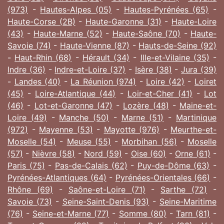
(973)
-
Hautes-Alpes (05)
-
Hautes-Pyrénées (65)
-
Haute-Corse (2B)
-
Haute-Garonne (31)
-
Haute-Loire
(43)
-
Haute-Marne (52)
-
Haute-Saône (70)
-
Haute-
Savoie (74)
-
Haute-Vienne (87)
-
Hauts-de-Seine (92)
-
Haut-Rhin (68)
-
Hérault (34)
-
Ille-et-Vilaine (35)
-
Indre (36)
-
Indre-et-Loire (37)
-
Isère (38)
-
Jura (39)
-
Landes (40)
-
La Réunion (974)
-
Loire (42)
-
Loiret
(45)
-
Loire-Atlantique (44)
-
Loir-et-Cher (41)
-
Lot
(46)
-
Lot-et-Garonne (47)
-
Lozère (48)
-
Maine-et-
Loire (49)
-
Manche (50)
-
Marne (51)
-
Martinique
(972)
-
Mayenne (53)
-
Mayotte (976)
-
Meurthe-et-
Moselle (54)
-
Meuse (55)
-
Morbihan (56)
-
Moselle
(57)
-
Nièvre (58)
-
Nord (59)
-
Oise (60)
-
Orne (61)
-
Paris (75)
-
Pas-de-Calais (62)
-
Puy-de-Dôme (63)
-
Pyrénées-Atlantiques (64)
-
Pyrénées-Orientales (66)
-
Rhône (69)
-
Saône-et-Loire (71)
-
Sarthe (72)
-
Savoie (73)
-
Seine-Saint-Denis (93)
-
Seine-Maritime
(76)
-
Seine-et-Marne (77)
-
Somme (80)
-
Tarn (81)
-