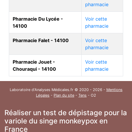
pharmacie
Pharmacie Du Lycée -
Voir cette
14100
pharmacie
Pharmacie Falet - 14100
Voir cette
pharmacie
Pharmacie Jouet -
Voir cette
Chouraqui - 14100
pharmacie
Laboratoire d'Analyses Médicales.fr © 2020 - 2026 -
Mentions
Légales
-
Plan du site
-
Tens
- O2
Réaliser un test de dépistage pour la
variole du singe monkeypox en
France