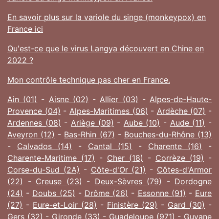
En savoir plus sur la variole du singe (monkeypox) en
France ici
Qu'est-ce que le virus Langya découvert en Chine en
2022 ?
Mon contrôle technique pas cher en France.
Ain (01)
-
Aisne (02)
-
Allier (03)
-
Alpes-de-Haute-
Provence (04)
-
Alpes-Maritimes (06)
-
Ardèche (07)
-
Ardennes (08)
-
Ariège (09)
-
Aube (10)
-
Aude (11)
-
Aveyron (12)
-
Bas-Rhin (67)
-
Bouches-du-Rhône (13)
-
Calvados (14)
-
Cantal (15)
-
Charente (16)
-
Charente-Maritime (17)
-
Cher (18)
-
Corrèze (19)
-
Corse-du-Sud (2A)
-
Côte-d'Or (21)
-
Côtes-d'Armor
(22)
-
Creuse (23)
-
Deux-Sèvres (79)
-
Dordogne
(24)
-
Doubs (25)
-
Drôme (26)
-
Essonne (91)
-
Eure
(27)
-
Eure-et-Loir (28)
-
Finistère (29)
-
Gard (30)
-
Gers (32)
-
Gironde (33)
-
Guadeloupe (971)
-
Guyane