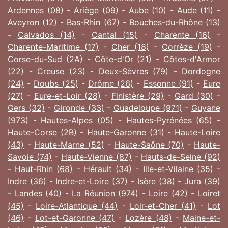
Ardennes (08)
-
Ariège (09)
-
Aube (10)
-
Aude (11)
-
Aveyron (12)
-
Bas-Rhin (67)
-
Bouches-du-Rhône (13)
-
Calvados (14)
-
Cantal (15)
-
Charente (16)
-
Charente-Maritime (17)
-
Cher (18)
-
Corrèze (19)
-
Corse-du-Sud (2A)
-
Côte-d'Or (21)
-
Côtes-d'Armor
(22)
-
Creuse (23)
-
Deux-Sèvres (79)
-
Dordogne
(24)
-
Doubs (25)
-
Drôme (26)
-
Essonne (91)
-
Eure
(27)
-
Eure-et-Loir (28)
-
Finistère (29)
-
Gard (30)
-
Gers (32)
-
Gironde (33)
-
Guadeloupe (971)
-
Guyane
(973)
-
Hautes-Alpes (05)
-
Hautes-Pyrénées (65)
-
Haute-Corse (2B)
-
Haute-Garonne (31)
-
Haute-Loire
(43)
-
Haute-Marne (52)
-
Haute-Saône (70)
-
Haute-
Savoie (74)
-
Haute-Vienne (87)
-
Hauts-de-Seine (92)
-
Haut-Rhin (68)
-
Hérault (34)
-
Ille-et-Vilaine (35)
-
Indre (36)
-
Indre-et-Loire (37)
-
Isère (38)
-
Jura (39)
-
Landes (40)
-
La Réunion (974)
-
Loire (42)
-
Loiret
(45)
-
Loire-Atlantique (44)
-
Loir-et-Cher (41)
-
Lot
(46)
-
Lot-et-Garonne (47)
-
Lozère (48)
-
Maine-et-