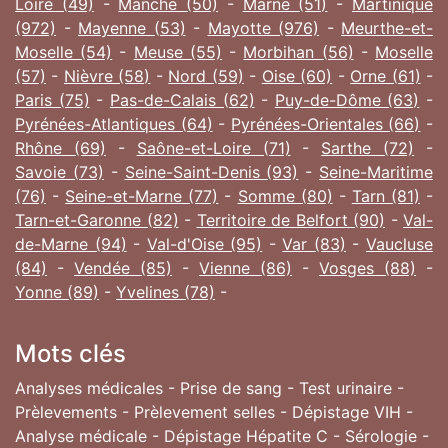
Loire (49)
-
Manche (50)
-
Marne (51)
-
Martinique
(972)
-
Mayenne (53)
-
Mayotte (976)
-
Meurthe-et-
Moselle (54)
-
Meuse (55)
-
Morbihan (56)
-
Moselle
(57)
-
Nièvre (58)
-
Nord (59)
-
Oise (60)
-
Orne (61)
-
Paris (75)
-
Pas-de-Calais (62)
-
Puy-de-Dôme (63)
-
Pyrénées-Atlantiques (64)
-
Pyrénées-Orientales (66)
-
Rhône (69)
-
Saône-et-Loire (71)
-
Sarthe (72)
-
Savoie (73)
-
Seine-Saint-Denis (93)
-
Seine-Maritime
(76)
-
Seine-et-Marne (77)
-
Somme (80)
-
Tarn (81)
-
Tarn-et-Garonne (82)
-
Territoire de Belfort (90)
-
Val-
de-Marne (94)
-
Val-d'Oise (95)
-
Var (83)
-
Vaucluse
(84)
-
Vendée (85)
-
Vienne (86)
-
Vosges (88)
-
Yonne (89)
-
Yvelines (78)
-
Mots clés
Analyses médicales - Prise de sang - Test urinaire -
Prèlevements - Prèlevement selles - Dépistage VIH -
Analyse médicale - Dépistage Hépatite C - Sérologie -