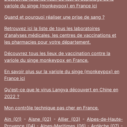
variole du singe (monkeypox) en France ici
Quand et pourquoi réaliser une prise de sang ?
Retrouvez ici la liste de tous les laboratoires
d'analyses médicales, les centres de vaccinations et
les pharmacies pour votre département.
Découvrez tous les lieux de vaccination contre la
variole du singe monkeypox en France.
En savoir plus sur la variole du singe (monkeypox) en
France ici
Qu'est-ce que le virus Langya découvert en Chine en
2022 ?
Mon contrôle technique pas cher en France.
Ain (01)
-
Aisne (02)
-
Allier (03)
-
Alpes-de-Haute-
Provence (04)
-
Alpes-Maritimes (06)
-
Ardèche (07)
-