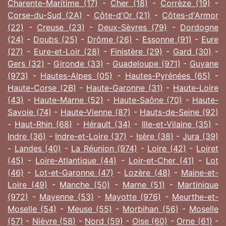
Charente-Maritime (17)
-
Cher (18)
-
Corrèze (19)
-
Corse-du-Sud (2A)
-
Côte-d'Or (21)
-
Côtes-d'Armor
(22)
-
Creuse (23)
-
Deux-Sèvres (79)
-
Dordogne
(24)
-
Doubs (25)
-
Drôme (26)
-
Essonne (91)
-
Eure
(27)
-
Eure-et-Loir (28)
-
Finistère (29)
-
Gard (30)
-
Gers (32)
-
Gironde (33)
-
Guadeloupe (971)
-
Guyane
(973)
-
Hautes-Alpes (05)
-
Hautes-Pyrénées (65)
-
Haute-Corse (2B)
-
Haute-Garonne (31)
-
Haute-Loire
(43)
-
Haute-Marne (52)
-
Haute-Saône (70)
-
Haute-
Savoie (74)
-
Haute-Vienne (87)
-
Hauts-de-Seine (92)
-
Haut-Rhin (68)
-
Hérault (34)
-
Ille-et-Vilaine (35)
-
Indre (36)
-
Indre-et-Loire (37)
-
Isère (38)
-
Jura (39)
-
Landes (40)
-
La Réunion (974)
-
Loire (42)
-
Loiret
(45)
-
Loire-Atlantique (44)
-
Loir-et-Cher (41)
-
Lot
(46)
-
Lot-et-Garonne (47)
-
Lozère (48)
-
Maine-et-
Loire (49)
-
Manche (50)
-
Marne (51)
-
Martinique
(972)
-
Mayenne (53)
-
Mayotte (976)
-
Meurthe-et-
Moselle (54)
-
Meuse (55)
-
Morbihan (56)
-
Moselle
(57)
-
Nièvre (58)
-
Nord (59)
-
Oise (60)
-
Orne (61)
-