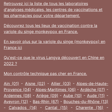
Retrouvez ici la liste de tous les laboratoires
d'analyses médicales, les centres de vaccinations et
les pharmacies pour votre département.
Découvrez tous les lieux de vaccination contre la
variole du singe monkeypox en France.
En savoir plus sur la variole du singe (monkeypox) en
France ici
Qu'est-ce que le virus Langya découvert en Chine en
2022 ?
Mon contrôle technique pas cher en France.
Ain (01)
-
Aisne (02)
-
Allier (03)
-
Alpes-de-Haute-
Provence (04)
-
Alpes-Maritimes (06)
-
Ardèche (07)
-
Ardennes (08)
-
Ariège (09)
-
Aube (10)
-
Aude (11)
-
Aveyron (12)
-
Bas-Rhin (67)
-
Bouches-du-Rhône (13)
-
Calvados (14)
-
Cantal (15)
-
Charente (16)
-