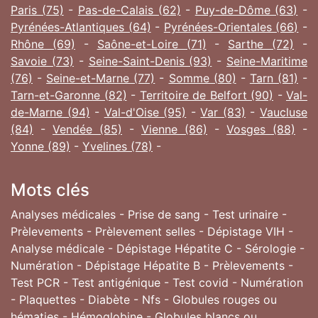
Paris (75)
-
Pas-de-Calais (62)
-
Puy-de-Dôme (63)
-
Pyrénées-Atlantiques (64)
-
Pyrénées-Orientales (66)
-
Rhône (69)
-
Saône-et-Loire (71)
-
Sarthe (72)
-
Savoie (73)
-
Seine-Saint-Denis (93)
-
Seine-Maritime
(76)
-
Seine-et-Marne (77)
-
Somme (80)
-
Tarn (81)
-
Tarn-et-Garonne (82)
-
Territoire de Belfort (90)
-
Val-
de-Marne (94)
-
Val-d'Oise (95)
-
Var (83)
-
Vaucluse
(84)
-
Vendée (85)
-
Vienne (86)
-
Vosges (88)
-
Yonne (89)
-
Yvelines (78)
-
Mots clés
Analyses médicales - Prise de sang - Test urinaire -
Prèlevements - Prèlevement selles - Dépistage VIH -
Analyse médicale - Dépistage Hépatite C - Sérologie -
Numération - Dépistage Hépatite B - Prèlevements -
Test PCR - Test antigénique - Test covid - Numération
- Plaquettes - Diabète - Nfs - Globules rouges ou
hématies - Hémoglobine - Globules blancs ou