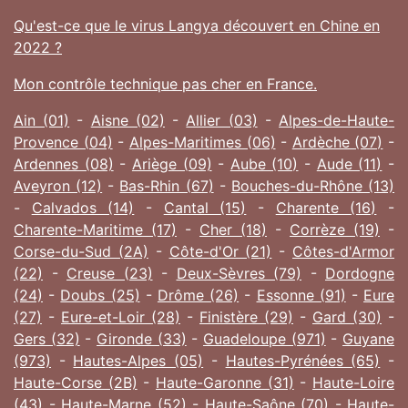
Qu'est-ce que le virus Langya découvert en Chine en
2022 ?
Mon contrôle technique pas cher en France.
Ain (01)
-
Aisne (02)
-
Allier (03)
-
Alpes-de-Haute-
Provence (04)
-
Alpes-Maritimes (06)
-
Ardèche (07)
-
Ardennes (08)
-
Ariège (09)
-
Aube (10)
-
Aude (11)
-
Aveyron (12)
-
Bas-Rhin (67)
-
Bouches-du-Rhône (13)
-
Calvados (14)
-
Cantal (15)
-
Charente (16)
-
Charente-Maritime (17)
-
Cher (18)
-
Corrèze (19)
-
Corse-du-Sud (2A)
-
Côte-d'Or (21)
-
Côtes-d'Armor
(22)
-
Creuse (23)
-
Deux-Sèvres (79)
-
Dordogne
(24)
-
Doubs (25)
-
Drôme (26)
-
Essonne (91)
-
Eure
(27)
-
Eure-et-Loir (28)
-
Finistère (29)
-
Gard (30)
-
Gers (32)
-
Gironde (33)
-
Guadeloupe (971)
-
Guyane
(973)
-
Hautes-Alpes (05)
-
Hautes-Pyrénées (65)
-
Haute-Corse (2B)
-
Haute-Garonne (31)
-
Haute-Loire
(43)
-
Haute-Marne (52)
-
Haute-Saône (70)
-
Haute-