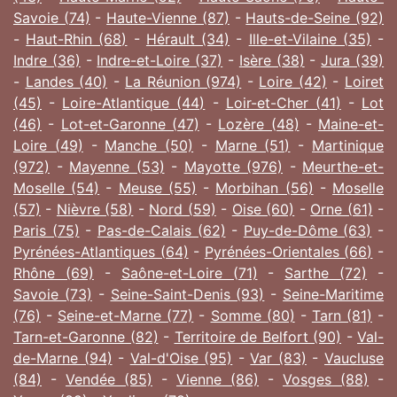
Savoie (74)
-
Haute-Vienne (87)
-
Hauts-de-Seine (92)
-
Haut-Rhin (68)
-
Hérault (34)
-
Ille-et-Vilaine (35)
-
Indre (36)
-
Indre-et-Loire (37)
-
Isère (38)
-
Jura (39)
-
Landes (40)
-
La Réunion (974)
-
Loire (42)
-
Loiret
(45)
-
Loire-Atlantique (44)
-
Loir-et-Cher (41)
-
Lot
(46)
-
Lot-et-Garonne (47)
-
Lozère (48)
-
Maine-et-
Loire (49)
-
Manche (50)
-
Marne (51)
-
Martinique
(972)
-
Mayenne (53)
-
Mayotte (976)
-
Meurthe-et-
Moselle (54)
-
Meuse (55)
-
Morbihan (56)
-
Moselle
(57)
-
Nièvre (58)
-
Nord (59)
-
Oise (60)
-
Orne (61)
-
Paris (75)
-
Pas-de-Calais (62)
-
Puy-de-Dôme (63)
-
Pyrénées-Atlantiques (64)
-
Pyrénées-Orientales (66)
-
Rhône (69)
-
Saône-et-Loire (71)
-
Sarthe (72)
-
Savoie (73)
-
Seine-Saint-Denis (93)
-
Seine-Maritime
(76)
-
Seine-et-Marne (77)
-
Somme (80)
-
Tarn (81)
-
Tarn-et-Garonne (82)
-
Territoire de Belfort (90)
-
Val-
de-Marne (94)
-
Val-d'Oise (95)
-
Var (83)
-
Vaucluse
(84)
-
Vendée (85)
-
Vienne (86)
-
Vosges (88)
-