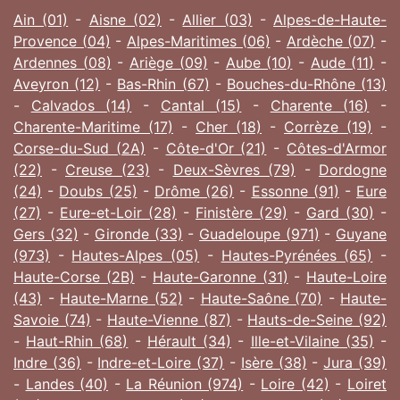
Ain (01)
-
Aisne (02)
-
Allier (03)
-
Alpes-de-Haute-
Provence (04)
-
Alpes-Maritimes (06)
-
Ardèche (07)
-
Ardennes (08)
-
Ariège (09)
-
Aube (10)
-
Aude (11)
-
Aveyron (12)
-
Bas-Rhin (67)
-
Bouches-du-Rhône (13)
-
Calvados (14)
-
Cantal (15)
-
Charente (16)
-
Charente-Maritime (17)
-
Cher (18)
-
Corrèze (19)
-
Corse-du-Sud (2A)
-
Côte-d'Or (21)
-
Côtes-d'Armor
(22)
-
Creuse (23)
-
Deux-Sèvres (79)
-
Dordogne
(24)
-
Doubs (25)
-
Drôme (26)
-
Essonne (91)
-
Eure
(27)
-
Eure-et-Loir (28)
-
Finistère (29)
-
Gard (30)
-
Gers (32)
-
Gironde (33)
-
Guadeloupe (971)
-
Guyane
(973)
-
Hautes-Alpes (05)
-
Hautes-Pyrénées (65)
-
Haute-Corse (2B)
-
Haute-Garonne (31)
-
Haute-Loire
(43)
-
Haute-Marne (52)
-
Haute-Saône (70)
-
Haute-
Savoie (74)
-
Haute-Vienne (87)
-
Hauts-de-Seine (92)
-
Haut-Rhin (68)
-
Hérault (34)
-
Ille-et-Vilaine (35)
-
Indre (36)
-
Indre-et-Loire (37)
-
Isère (38)
-
Jura (39)
-
Landes (40)
-
La Réunion (974)
-
Loire (42)
-
Loiret