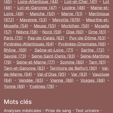
(45)
-
Loire-Atlantique (44)
-
Loir-et-Cher (41)
-
Lot
(46)
-
Lot-et-Garonne (47)
-
Lozère (48)
-
Maine-et-
Loire (49)
-
Manche (50)
-
Marne (51)
-
Martinique
(972)
-
Mayenne (53)
-
Mayotte (976)
-
Meurthe-et-
Moselle (54)
-
Meuse (55)
-
Morbihan (56)
-
Moselle
(57)
-
Nièvre (58)
-
Nord (59)
-
Oise (60)
-
Orne (61)
-
Paris (75)
-
Pas-de-Calais (62)
-
Puy-de-Dôme (63)
-
Pyrénées-Atlantiques (64)
-
Pyrénées-Orientales (66)
-
Rhône (69)
-
Saône-et-Loire (71)
-
Sarthe (72)
-
Savoie (73)
-
Seine-Saint-Denis (93)
-
Seine-Maritime
(76)
-
Seine-et-Marne (77)
-
Somme (80)
-
Tarn (81)
-
Tarn-et-Garonne (82)
-
Territoire de Belfort (90)
-
Val-
de-Marne (94)
-
Val-d'Oise (95)
-
Var (83)
-
Vaucluse
(84)
-
Vendée (85)
-
Vienne (86)
-
Vosges (88)
-
Yonne (89)
-
Yvelines (78)
-
Mots clés
Analyses médicales - Prise de sang - Test urinaire -