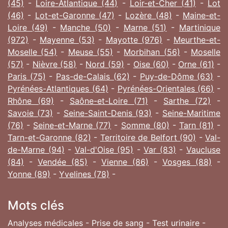
(45)
-
Loire-Atlantique (44)
-
Loir-et-Cher (41)
-
Lot
(46)
-
Lot-et-Garonne (47)
-
Lozère (48)
-
Maine-et-
Loire (49)
-
Manche (50)
-
Marne (51)
-
Martinique
(972)
-
Mayenne (53)
-
Mayotte (976)
-
Meurthe-et-
Moselle (54)
-
Meuse (55)
-
Morbihan (56)
-
Moselle
(57)
-
Nièvre (58)
-
Nord (59)
-
Oise (60)
-
Orne (61)
-
Paris (75)
-
Pas-de-Calais (62)
-
Puy-de-Dôme (63)
-
Pyrénées-Atlantiques (64)
-
Pyrénées-Orientales (66)
-
Rhône (69)
-
Saône-et-Loire (71)
-
Sarthe (72)
-
Savoie (73)
-
Seine-Saint-Denis (93)
-
Seine-Maritime
(76)
-
Seine-et-Marne (77)
-
Somme (80)
-
Tarn (81)
-
Tarn-et-Garonne (82)
-
Territoire de Belfort (90)
-
Val-
de-Marne (94)
-
Val-d'Oise (95)
-
Var (83)
-
Vaucluse
(84)
-
Vendée (85)
-
Vienne (86)
-
Vosges (88)
-
Yonne (89)
-
Yvelines (78)
-
Mots clés
Analyses médicales - Prise de sang - Test urinaire -