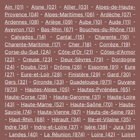
Ain (01)
-
Aisne (02)
-
Allier (03)
-
Alpes-de-Haute-
Provence (04)
-
Alpes-Maritimes (06)
-
Ardèche (07)
-
Ardennes (08)
-
Ariège (09)
-
Aube (10)
-
Aude (11)
-
Aveyron (12)
-
Bas-Rhin (67)
-
Bouches-du-Rhône (13)
-
Calvados (14)
-
Cantal (15)
-
Charente (16)
-
Charente-Maritime (17)
-
Cher (18)
-
Corrèze (19)
-
Corse-du-Sud (2A)
-
Côte-d'Or (21)
-
Côtes-d'Armor
(22)
-
Creuse (23)
-
Deux-Sèvres (79)
-
Dordogne
(24)
-
Doubs (25)
-
Drôme (26)
-
Essonne (91)
-
Eure
(27)
-
Eure-et-Loir (28)
-
Finistère (29)
-
Gard (30)
-
Gers (32)
-
Gironde (33)
-
Guadeloupe (971)
-
Guyane
(973)
-
Hautes-Alpes (05)
-
Hautes-Pyrénées (65)
-
Haute-Corse (2B)
-
Haute-Garonne (31)
-
Haute-Loire
(43)
-
Haute-Marne (52)
-
Haute-Saône (70)
-
Haute-
Savoie (74)
-
Haute-Vienne (87)
-
Hauts-de-Seine (92)
-
Haut-Rhin (68)
-
Hérault (34)
-
Ille-et-Vilaine (35)
-
Indre (36)
-
Indre-et-Loire (37)
-
Isère (38)
-
Jura (39)
-
Landes (40)
-
La Réunion (974)
-
Loire (42)
-
Loiret