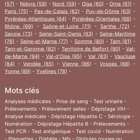
(57)
-
Nièvre (58)
-
Nord (59)
-
Oise (60)
-
Orne (61)
-
Paris (75)
-
Pas-de-Calais (62)
-
Puy-de-Dôme (63)
-
Pyrénées-Atlantiques (64)
-
Pyrénées-Orientales (66)
-
Rhône (69)
-
Saône-et-Loire (71)
-
Sarthe (72)
-
Savoie (73)
-
Seine-Saint-Denis (93)
-
Seine-Maritime
(76)
-
Seine-et-Marne (77)
-
Somme (80)
-
Tarn (81)
-
Tarn-et-Garonne (82)
-
Territoire de Belfort (90)
-
Val-
de-Marne (94)
-
Val-d'Oise (95)
-
Var (83)
-
Vaucluse
(84)
-
Vendée (85)
-
Vienne (86)
-
Vosges (88)
-
Yonne (89)
-
Yvelines (78)
-
Mots clés
Analyses médicales - Prise de sang - Test urinaire -
Prèlevements - Prèlevement selles - Dépistage VIH -
Analyse médicale - Dépistage Hépatite C - Sérologie -
Numération - Dépistage Hépatite B - Prèlevements -
Test PCR - Test antigénique - Test covid - Numération
- Plaquettes - Diabète - Nfs - Globules rouges ou