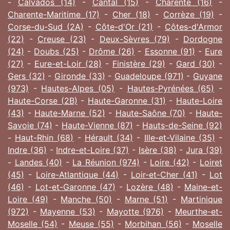
-
Calvados (14)
-
Cantal (15)
-
Charente (16)
-
Charente-Maritime (17)
-
Cher (18)
-
Corrèze (19)
-
Corse-du-Sud (2A)
-
Côte-d'Or (21)
-
Côtes-d'Armor
(22)
-
Creuse (23)
-
Deux-Sèvres (79)
-
Dordogne
(24)
-
Doubs (25)
-
Drôme (26)
-
Essonne (91)
-
Eure
(27)
-
Eure-et-Loir (28)
-
Finistère (29)
-
Gard (30)
-
Gers (32)
-
Gironde (33)
-
Guadeloupe (971)
-
Guyane
(973)
-
Hautes-Alpes (05)
-
Hautes-Pyrénées (65)
-
Haute-Corse (2B)
-
Haute-Garonne (31)
-
Haute-Loire
(43)
-
Haute-Marne (52)
-
Haute-Saône (70)
-
Haute-
Savoie (74)
-
Haute-Vienne (87)
-
Hauts-de-Seine (92)
-
Haut-Rhin (68)
-
Hérault (34)
-
Ille-et-Vilaine (35)
-
Indre (36)
-
Indre-et-Loire (37)
-
Isère (38)
-
Jura (39)
-
Landes (40)
-
La Réunion (974)
-
Loire (42)
-
Loiret
(45)
-
Loire-Atlantique (44)
-
Loir-et-Cher (41)
-
Lot
(46)
-
Lot-et-Garonne (47)
-
Lozère (48)
-
Maine-et-
Loire (49)
-
Manche (50)
-
Marne (51)
-
Martinique
(972)
-
Mayenne (53)
-
Mayotte (976)
-
Meurthe-et-
Moselle (54)
-
Meuse (55)
-
Morbihan (56)
-
Moselle