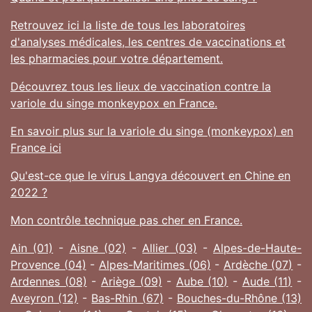
Retrouvez ici la liste de tous les laboratoires
d'analyses médicales, les centres de vaccinations et
les pharmacies pour votre département.
Découvrez tous les lieux de vaccination contre la
variole du singe monkeypox en France.
En savoir plus sur la variole du singe (monkeypox) en
France ici
Qu'est-ce que le virus Langya découvert en Chine en
2022 ?
Mon contrôle technique pas cher en France.
Ain (01)
-
Aisne (02)
-
Allier (03)
-
Alpes-de-Haute-
Provence (04)
-
Alpes-Maritimes (06)
-
Ardèche (07)
-
Ardennes (08)
-
Ariège (09)
-
Aube (10)
-
Aude (11)
-
Aveyron (12)
-
Bas-Rhin (67)
-
Bouches-du-Rhône (13)