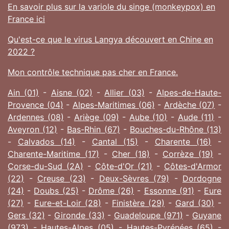
En savoir plus sur la variole du singe (monkeypox) en
France ici
Qu'est-ce que le virus Langya découvert en Chine en
2022 ?
Mon contrôle technique pas cher en France.
Ain (01)
-
Aisne (02)
-
Allier (03)
-
Alpes-de-Haute-
Provence (04)
-
Alpes-Maritimes (06)
-
Ardèche (07)
-
Ardennes (08)
-
Ariège (09)
-
Aube (10)
-
Aude (11)
-
Aveyron (12)
-
Bas-Rhin (67)
-
Bouches-du-Rhône (13)
-
Calvados (14)
-
Cantal (15)
-
Charente (16)
-
Charente-Maritime (17)
-
Cher (18)
-
Corrèze (19)
-
Corse-du-Sud (2A)
-
Côte-d'Or (21)
-
Côtes-d'Armor
(22)
-
Creuse (23)
-
Deux-Sèvres (79)
-
Dordogne
(24)
-
Doubs (25)
-
Drôme (26)
-
Essonne (91)
-
Eure
(27)
-
Eure-et-Loir (28)
-
Finistère (29)
-
Gard (30)
-
Gers (32)
-
Gironde (33)
-
Guadeloupe (971)
-
Guyane
(973)
-
Hautes-Alpes (05)
-
Hautes-Pyrénées (65)
-