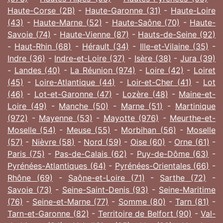
Haute-Corse (2B)
-
Haute-Garonne (31)
-
Haute-Loire
(43)
-
Haute-Marne (52)
-
Haute-Saône (70)
-
Haute-
Savoie (74)
-
Haute-Vienne (87)
-
Hauts-de-Seine (92)
-
Haut-Rhin (68)
-
Hérault (34)
-
Ille-et-Vilaine (35)
-
Indre (36)
-
Indre-et-Loire (37)
-
Isère (38)
-
Jura (39)
-
Landes (40)
-
La Réunion (974)
-
Loire (42)
-
Loiret
(45)
-
Loire-Atlantique (44)
-
Loir-et-Cher (41)
-
Lot
(46)
-
Lot-et-Garonne (47)
-
Lozère (48)
-
Maine-et-
Loire (49)
-
Manche (50)
-
Marne (51)
-
Martinique
(972)
-
Mayenne (53)
-
Mayotte (976)
-
Meurthe-et-
Moselle (54)
-
Meuse (55)
-
Morbihan (56)
-
Moselle
(57)
-
Nièvre (58)
-
Nord (59)
-
Oise (60)
-
Orne (61)
-
Paris (75)
-
Pas-de-Calais (62)
-
Puy-de-Dôme (63)
-
Pyrénées-Atlantiques (64)
-
Pyrénées-Orientales (66)
-
Rhône (69)
-
Saône-et-Loire (71)
-
Sarthe (72)
-
Savoie (73)
-
Seine-Saint-Denis (93)
-
Seine-Maritime
(76)
-
Seine-et-Marne (77)
-
Somme (80)
-
Tarn (81)
-
Tarn-et-Garonne (82)
-
Territoire de Belfort (90)
-
Val-