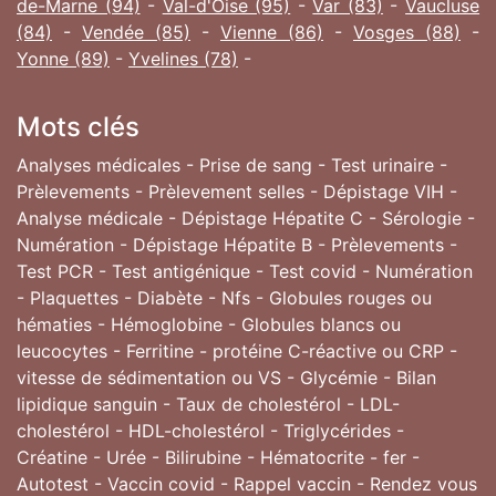
de-Marne (94)
-
Val-d'Oise (95)
-
Var (83)
-
Vaucluse
(84)
-
Vendée (85)
-
Vienne (86)
-
Vosges (88)
-
Yonne (89)
-
Yvelines (78)
-
Mots clés
Analyses médicales - Prise de sang - Test urinaire -
Prèlevements - Prèlevement selles - Dépistage VIH -
Analyse médicale - Dépistage Hépatite C - Sérologie -
Numération - Dépistage Hépatite B - Prèlevements -
Test PCR - Test antigénique - Test covid - Numération
- Plaquettes - Diabète - Nfs - Globules rouges ou
hématies - Hémoglobine - Globules blancs ou
leucocytes - Ferritine - protéine C-réactive ou CRP -
vitesse de sédimentation ou VS - Glycémie - Bilan
lipidique sanguin - Taux de cholestérol - LDL-
cholestérol - HDL-cholestérol - Triglycérides -
Créatine - Urée - Bilirubine - Hématocrite - fer -
Autotest - Vaccin covid - Rappel vaccin - Rendez vous