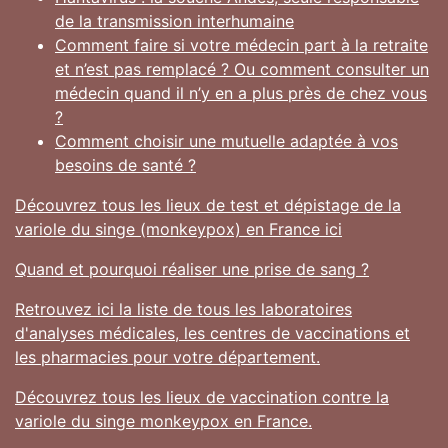
de la transmission interhumaine
Comment faire si votre médecin part à la retraite
et n’est pas remplacé ? Ou comment consulter un
médecin quand il n’y en a plus près de chez vous
?
Comment choisir une mutuelle adaptée à vos
besoins de santé ?
Découvrez tous les lieux de test et dépistage de la
variole du singe (monkeypox) en France ici
Quand et pourquoi réaliser une prise de sang ?
Retrouvez ici la liste de tous les laboratoires
d'analyses médicales, les centres de vaccinations et
les pharmacies pour votre département.
Découvrez tous les lieux de vaccination contre la
variole du singe monkeypox en France.