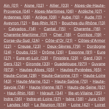
Ain (01)
-
Aisne (02)
-
Allier (03)
-
Alpes-de-Haute-
Provence (04)
-
Alpes-Maritimes (06)
-
Ardèche (07)
-
Ardennes (08)
-
Ariège (09)
-
Aube (10)
-
Aude (11)
-
Aveyron (12)
-
Bas-Rhin (67)
-
Bouches-du-Rhône (13)
-
Calvados (14)
-
Cantal (15)
-
Charente (16)
-
Charente-Maritime (17)
-
Cher (18)
-
Corrèze (19)
-
Corse-du-Sud (2A)
-
Côte-d'Or (21)
-
Côtes-d'Armor
(22)
-
Creuse (23)
-
Deux-Sèvres (79)
-
Dordogne
(24)
-
Doubs (25)
-
Drôme (26)
-
Essonne (91)
-
Eure
(27)
-
Eure-et-Loir (28)
-
Finistère (29)
-
Gard (30)
-
Gers (32)
-
Gironde (33)
-
Guadeloupe (971)
-
Guyane
(973)
-
Hautes-Alpes (05)
-
Hautes-Pyrénées (65)
-
Haute-Corse (2B)
-
Haute-Garonne (31)
-
Haute-Loire
(43)
-
Haute-Marne (52)
-
Haute-Saône (70)
-
Haute-
Savoie (74)
-
Haute-Vienne (87)
-
Hauts-de-Seine (92)
-
Haut-Rhin (68)
-
Hérault (34)
-
Ille-et-Vilaine (35)
-
Indre (36)
-
Indre-et-Loire (37)
-
Isère (38)
-
Jura (39)
-
Landes (40)
-
La Réunion (974)
-
Loire (42)
-
Loiret