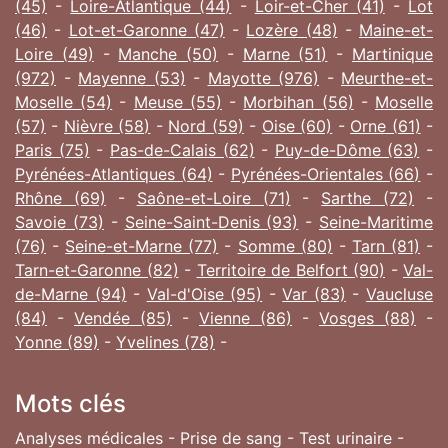
(45)
-
Loire-Atlantique (44)
-
Loir-et-Cher (41)
-
Lot
(46)
-
Lot-et-Garonne (47)
-
Lozère (48)
-
Maine-et-
Loire (49)
-
Manche (50)
-
Marne (51)
-
Martinique
(972)
-
Mayenne (53)
-
Mayotte (976)
-
Meurthe-et-
Moselle (54)
-
Meuse (55)
-
Morbihan (56)
-
Moselle
(57)
-
Nièvre (58)
-
Nord (59)
-
Oise (60)
-
Orne (61)
-
Paris (75)
-
Pas-de-Calais (62)
-
Puy-de-Dôme (63)
-
Pyrénées-Atlantiques (64)
-
Pyrénées-Orientales (66)
-
Rhône (69)
-
Saône-et-Loire (71)
-
Sarthe (72)
-
Savoie (73)
-
Seine-Saint-Denis (93)
-
Seine-Maritime
(76)
-
Seine-et-Marne (77)
-
Somme (80)
-
Tarn (81)
-
Tarn-et-Garonne (82)
-
Territoire de Belfort (90)
-
Val-
de-Marne (94)
-
Val-d'Oise (95)
-
Var (83)
-
Vaucluse
(84)
-
Vendée (85)
-
Vienne (86)
-
Vosges (88)
-
Yonne (89)
-
Yvelines (78)
-
Mots clés
Analyses médicales - Prise de sang - Test urinaire -