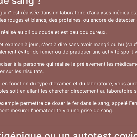
 de sang ?
guin" est réalisée dans un laboratoire d'analyses médicales
s rouges et blancs, des protéines, ou encore de détecter c
réalisé au pli du coude et est peu douloureux.
cet examen à jeun, c'est à dire sans avoir mangé ou bu (sau
alement éviter de fumer ou de pratiquer une activité sporti
préciser à la personne qui réalise le prélèvement les médic
r sur les résultats.
en fonction du type d'examen et du laboratoire, vous aurez
es soit en allant les chercher directement au laboratoire soi
exemple permettre de doser le fer dans le sang, appelé Ferri
ent mesurer l'hématocrite via une prise de sang.
tigénique ou un autotest covi