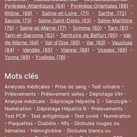
Pyrénées-Atlantiques (64)
-
Pyrénées-Orientales (66)
-
Rhône (69)
-
Saône-et-Loire (71)
-
Sarthe (72)
-
Savoie (73)
-
Seine-Saint-Denis (93)
-
Seine-Maritime
(76)
-
Seine-et-Marne (77)
-
Somme (80)
-
Tarn (81)
-
Tarn-et-Garonne (82)
-
Territoire de Belfort (90)
-
Val-
de-Marne (94)
-
Val-d'Oise (95)
-
Var (83)
-
Vaucluse
(84)
-
Vendée (85)
-
Vienne (86)
-
Vosges (88)
-
Yonne (89)
-
Yvelines (78)
-
Mots clés
Analyses médicales - Prise de sang - Test urinaire -
Prèlevements - Prèlevement selles - Dépistage VIH -
Analyse médicale - Dépistage Hépatite C - Sérologie -
Numération - Dépistage Hépatite B - Prèlevements -
Test PCR - Test antigénique - Test covid - Numération
- Plaquettes - Diabète - Nfs - Globules rouges ou
hématies - Hémoglobine - Globules blancs ou