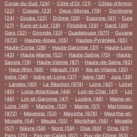
Corse-du-Sud (2A)
-
Côte-d'Or (21)
-
Côtes-d'Armor
(22)
-
Creuse (23)
-
Deux-Sèvres (79)
-
Dordogne
(24)
-
Doubs (25)
-
Drôme (26)
-
Essonne (91)
-
Eure
(27)
-
Eure-et-Loir (28)
-
Finistère (29)
-
Gard (30)
-
Gers (32)
-
Gironde (33)
-
Guadeloupe (971)
-
Guyane
(973)
-
Hautes-Alpes (05)
-
Hautes-Pyrénées (65)
-
Haute-Corse (2B)
-
Haute-Garonne (31)
-
Haute-Loire
(43)
-
Haute-Marne (52)
-
Haute-Saône (70)
-
Haute-
Savoie (74)
-
Haute-Vienne (87)
-
Hauts-de-Seine (92)
-
Haut-Rhin (68)
-
Hérault (34)
-
Ille-et-Vilaine (35)
-
Indre (36)
-
Indre-et-Loire (37)
-
Isère (38)
-
Jura (39)
-
Landes (40)
-
La Réunion (974)
-
Loire (42)
-
Loiret
(45)
-
Loire-Atlantique (44)
-
Loir-et-Cher (41)
-
Lot
(46)
-
Lot-et-Garonne (47)
-
Lozère (48)
-
Maine-et-
Loire (49)
-
Manche (50)
-
Marne (51)
-
Martinique
(972)
-
Mayenne (53)
-
Mayotte (976)
-
Meurthe-et-
Moselle (54)
-
Meuse (55)
-
Morbihan (56)
-
Moselle
(57)
-
Nièvre (58)
-
Nord (59)
-
Oise (60)
-
Orne (61)
-
Paris (75)
-
Pas-de-Calais (62)
-
Puy-de-Dôme (63)
-