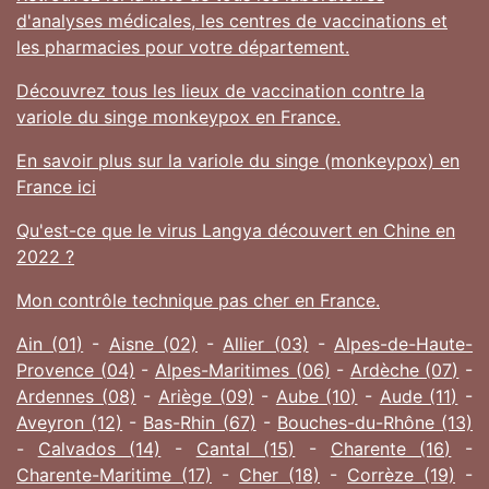
d'analyses médicales, les centres de vaccinations et
les pharmacies pour votre département.
Découvrez tous les lieux de vaccination contre la
variole du singe monkeypox en France.
En savoir plus sur la variole du singe (monkeypox) en
France ici
Qu'est-ce que le virus Langya découvert en Chine en
2022 ?
Mon contrôle technique pas cher en France.
Ain (01)
-
Aisne (02)
-
Allier (03)
-
Alpes-de-Haute-
Provence (04)
-
Alpes-Maritimes (06)
-
Ardèche (07)
-
Ardennes (08)
-
Ariège (09)
-
Aube (10)
-
Aude (11)
-
Aveyron (12)
-
Bas-Rhin (67)
-
Bouches-du-Rhône (13)
-
Calvados (14)
-
Cantal (15)
-
Charente (16)
-
Charente-Maritime (17)
-
Cher (18)
-
Corrèze (19)
-