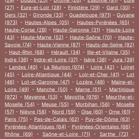
(27)
-
Eure-et-Loir (28)
-
Finistère (29)
-
Gard (30)
-
Gers (32)
-
Gironde (33)
-
Guadeloupe (971)
-
Guyane
(973)
-
Hautes-Alpes (05)
-
Hautes-Pyrénées (65)
-
Haute-Corse (2B)
-
Haute-Garonne (31)
-
Haute-Loire
(43)
-
Haute-Marne (52)
-
Haute-Saône (70)
-
Haute-
Savoie (74)
-
Haute-Vienne (87)
-
Hauts-de-Seine (92)
-
Haut-Rhin (68)
-
Hérault (34)
-
Ille-et-Vilaine (35)
-
Indre (36)
-
Indre-et-Loire (37)
-
Isère (38)
-
Jura (39)
-
Landes (40)
-
La Réunion (974)
-
Loire (42)
-
Loiret
(45)
-
Loire-Atlantique (44)
-
Loir-et-Cher (41)
-
Lot
(46)
-
Lot-et-Garonne (47)
-
Lozère (48)
-
Maine-et-
Loire (49)
-
Manche (50)
-
Marne (51)
-
Martinique
(972)
-
Mayenne (53)
-
Mayotte (976)
-
Meurthe-et-
Moselle (54)
-
Meuse (55)
-
Morbihan (56)
-
Moselle
(57)
-
Nièvre (58)
-
Nord (59)
-
Oise (60)
-
Orne (61)
-
Paris (75)
-
Pas-de-Calais (62)
-
Puy-de-Dôme (63)
-
Pyrénées-Atlantiques (64)
-
Pyrénées-Orientales (66)
-
Rhône (69)
-
Saône-et-Loire (71)
-
Sarthe (72)
-