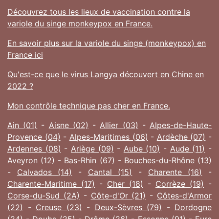
Découvrez tous les lieux de vaccination contre la
variole du singe monkeypox en France.
En savoir plus sur la variole du singe (monkeypox) en
France ici
Qu'est-ce que le virus Langya découvert en Chine en
2022 ?
Mon contrôle technique pas cher en France.
Ain (01)
-
Aisne (02)
-
Allier (03)
-
Alpes-de-Haute-
Provence (04)
-
Alpes-Maritimes (06)
-
Ardèche (07)
-
Ardennes (08)
-
Ariège (09)
-
Aube (10)
-
Aude (11)
-
Aveyron (12)
-
Bas-Rhin (67)
-
Bouches-du-Rhône (13)
-
Calvados (14)
-
Cantal (15)
-
Charente (16)
-
Charente-Maritime (17)
-
Cher (18)
-
Corrèze (19)
-
Corse-du-Sud (2A)
-
Côte-d'Or (21)
-
Côtes-d'Armor
(22)
-
Creuse (23)
-
Deux-Sèvres (79)
-
Dordogne
(24)
-
Doubs (25)
-
Drôme (26)
-
Essonne (91)
-
Eure