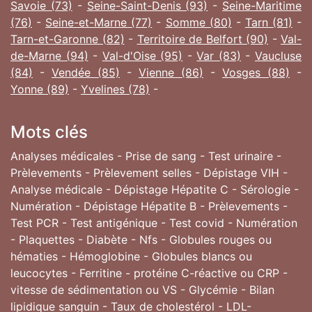
Savoie (73)
-
Seine-Saint-Denis (93)
-
Seine-Maritime
(76)
-
Seine-et-Marne (77)
-
Somme (80)
-
Tarn (81)
-
Tarn-et-Garonne (82)
-
Territoire de Belfort (90)
-
Val-
de-Marne (94)
-
Val-d'Oise (95)
-
Var (83)
-
Vaucluse
(84)
-
Vendée (85)
-
Vienne (86)
-
Vosges (88)
-
Yonne (89)
-
Yvelines (78)
-
Mots clés
Analyses médicales - Prise de sang - Test urinaire -
Prèlevements - Prèlevement selles - Dépistage VIH -
Analyse médicale - Dépistage Hépatite C - Sérologie -
Numération - Dépistage Hépatite B - Prèlevements -
Test PCR - Test antigénique - Test covid - Numération
- Plaquettes - Diabète - Nfs - Globules rouges ou
hématies - Hémoglobine - Globules blancs ou
leucocytes - Ferritine - protéine C-réactive ou CRP -
vitesse de sédimentation ou VS - Glycémie - Bilan
lipidique sanguin - Taux de cholestérol - LDL-