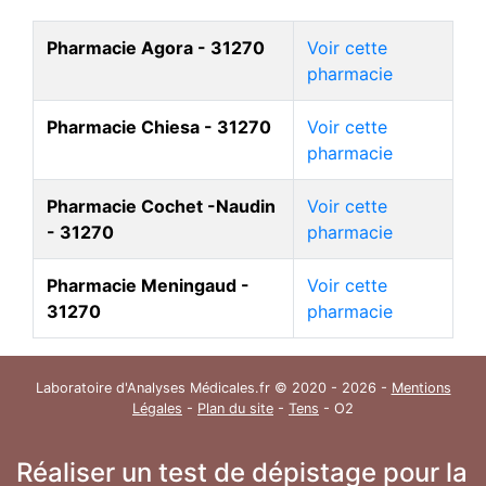
Pharmacie Agora - 31270
Voir cette
pharmacie
Pharmacie Chiesa - 31270
Voir cette
pharmacie
Pharmacie Cochet -Naudin
Voir cette
- 31270
pharmacie
Pharmacie Meningaud -
Voir cette
31270
pharmacie
Laboratoire d'Analyses Médicales.fr © 2020 - 2026 -
Mentions
Légales
-
Plan du site
-
Tens
- O2
Réaliser un test de dépistage pour la