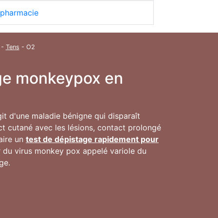
 pharmacie
-
Tens
- O2
inge monkeypox en
agit d'une maladie bénigne qui disparaît
t cutané avec les lésions, contact prolongé
faire un
test de dépistage rapidement pour
ur du virus monkey pox appelé variole du
ge.