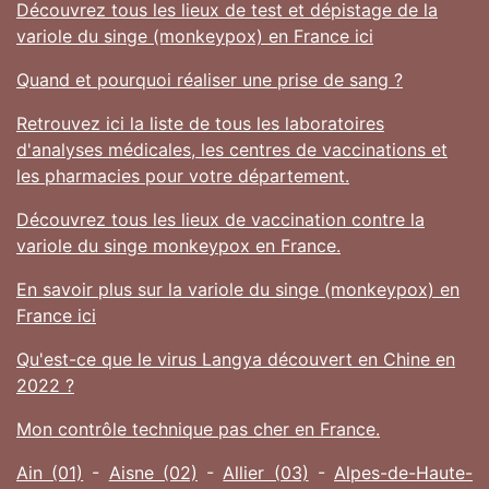
Découvrez tous les lieux de test et dépistage de la
variole du singe (monkeypox) en France ici
Quand et pourquoi réaliser une prise de sang ?
Retrouvez ici la liste de tous les laboratoires
d'analyses médicales, les centres de vaccinations et
les pharmacies pour votre département.
Découvrez tous les lieux de vaccination contre la
variole du singe monkeypox en France.
En savoir plus sur la variole du singe (monkeypox) en
France ici
Qu'est-ce que le virus Langya découvert en Chine en
2022 ?
Mon contrôle technique pas cher en France.
Ain (01)
-
Aisne (02)
-
Allier (03)
-
Alpes-de-Haute-