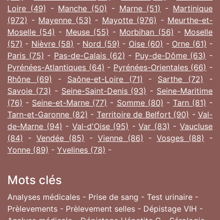
Loire (49)
-
Manche (50)
-
Marne (51)
-
Martinique
(972)
-
Mayenne (53)
-
Mayotte (976)
-
Meurthe-et-
Moselle (54)
-
Meuse (55)
-
Morbihan (56)
-
Moselle
(57)
-
Nièvre (58)
-
Nord (59)
-
Oise (60)
-
Orne (61)
-
Paris (75)
-
Pas-de-Calais (62)
-
Puy-de-Dôme (63)
-
Pyrénées-Atlantiques (64)
-
Pyrénées-Orientales (66)
-
Rhône (69)
-
Saône-et-Loire (71)
-
Sarthe (72)
-
Savoie (73)
-
Seine-Saint-Denis (93)
-
Seine-Maritime
(76)
-
Seine-et-Marne (77)
-
Somme (80)
-
Tarn (81)
-
Tarn-et-Garonne (82)
-
Territoire de Belfort (90)
-
Val-
de-Marne (94)
-
Val-d'Oise (95)
-
Var (83)
-
Vaucluse
(84)
-
Vendée (85)
-
Vienne (86)
-
Vosges (88)
-
Yonne (89)
-
Yvelines (78)
-
Mots clés
Analyses médicales - Prise de sang - Test urinaire -
Prèlevements - Prèlevement selles - Dépistage VIH -