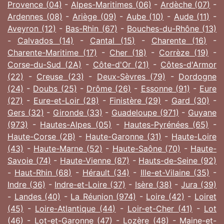
Provence (04)
-
Alpes-Maritimes (06)
-
Ardèche (07)
-
Ardennes (08)
-
Ariège (09)
-
Aube (10)
-
Aude (11)
-
Aveyron (12)
-
Bas-Rhin (67)
-
Bouches-du-Rhône (13)
-
Calvados (14)
-
Cantal (15)
-
Charente (16)
-
Charente-Maritime (17)
-
Cher (18)
-
Corrèze (19)
-
Corse-du-Sud (2A)
-
Côte-d'Or (21)
-
Côtes-d'Armor
(22)
-
Creuse (23)
-
Deux-Sèvres (79)
-
Dordogne
(24)
-
Doubs (25)
-
Drôme (26)
-
Essonne (91)
-
Eure
(27)
-
Eure-et-Loir (28)
-
Finistère (29)
-
Gard (30)
-
Gers (32)
-
Gironde (33)
-
Guadeloupe (971)
-
Guyane
(973)
-
Hautes-Alpes (05)
-
Hautes-Pyrénées (65)
-
Haute-Corse (2B)
-
Haute-Garonne (31)
-
Haute-Loire
(43)
-
Haute-Marne (52)
-
Haute-Saône (70)
-
Haute-
Savoie (74)
-
Haute-Vienne (87)
-
Hauts-de-Seine (92)
-
Haut-Rhin (68)
-
Hérault (34)
-
Ille-et-Vilaine (35)
-
Indre (36)
-
Indre-et-Loire (37)
-
Isère (38)
-
Jura (39)
-
Landes (40)
-
La Réunion (974)
-
Loire (42)
-
Loiret
(45)
-
Loire-Atlantique (44)
-
Loir-et-Cher (41)
-
Lot
(46)
-
Lot-et-Garonne (47)
-
Lozère (48)
-
Maine-et-