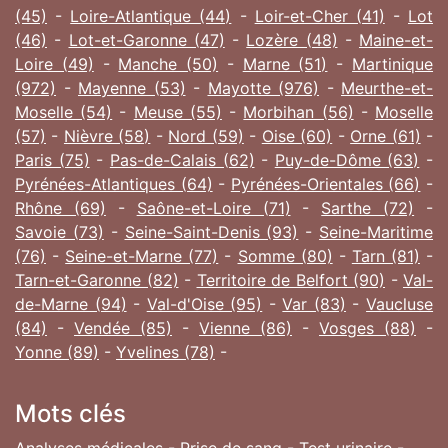
(45)
-
Loire-Atlantique (44)
-
Loir-et-Cher (41)
-
Lot
(46)
-
Lot-et-Garonne (47)
-
Lozère (48)
-
Maine-et-
Loire (49)
-
Manche (50)
-
Marne (51)
-
Martinique
(972)
-
Mayenne (53)
-
Mayotte (976)
-
Meurthe-et-
Moselle (54)
-
Meuse (55)
-
Morbihan (56)
-
Moselle
(57)
-
Nièvre (58)
-
Nord (59)
-
Oise (60)
-
Orne (61)
-
Paris (75)
-
Pas-de-Calais (62)
-
Puy-de-Dôme (63)
-
Pyrénées-Atlantiques (64)
-
Pyrénées-Orientales (66)
-
Rhône (69)
-
Saône-et-Loire (71)
-
Sarthe (72)
-
Savoie (73)
-
Seine-Saint-Denis (93)
-
Seine-Maritime
(76)
-
Seine-et-Marne (77)
-
Somme (80)
-
Tarn (81)
-
Tarn-et-Garonne (82)
-
Territoire de Belfort (90)
-
Val-
de-Marne (94)
-
Val-d'Oise (95)
-
Var (83)
-
Vaucluse
(84)
-
Vendée (85)
-
Vienne (86)
-
Vosges (88)
-
Yonne (89)
-
Yvelines (78)
-
Mots clés
Analyses médicales - Prise de sang - Test urinaire -