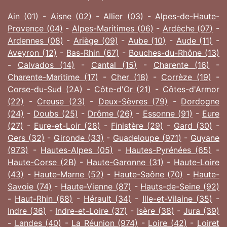
Ain (01)
-
Aisne (02)
-
Allier (03)
-
Alpes-de-Haute-
Provence (04)
-
Alpes-Maritimes (06)
-
Ardèche (07)
-
Ardennes (08)
-
Ariège (09)
-
Aube (10)
-
Aude (11)
-
Aveyron (12)
-
Bas-Rhin (67)
-
Bouches-du-Rhône (13)
-
Calvados (14)
-
Cantal (15)
-
Charente (16)
-
Charente-Maritime (17)
-
Cher (18)
-
Corrèze (19)
-
Corse-du-Sud (2A)
-
Côte-d'Or (21)
-
Côtes-d'Armor
(22)
-
Creuse (23)
-
Deux-Sèvres (79)
-
Dordogne
(24)
-
Doubs (25)
-
Drôme (26)
-
Essonne (91)
-
Eure
(27)
-
Eure-et-Loir (28)
-
Finistère (29)
-
Gard (30)
-
Gers (32)
-
Gironde (33)
-
Guadeloupe (971)
-
Guyane
(973)
-
Hautes-Alpes (05)
-
Hautes-Pyrénées (65)
-
Haute-Corse (2B)
-
Haute-Garonne (31)
-
Haute-Loire
(43)
-
Haute-Marne (52)
-
Haute-Saône (70)
-
Haute-
Savoie (74)
-
Haute-Vienne (87)
-
Hauts-de-Seine (92)
-
Haut-Rhin (68)
-
Hérault (34)
-
Ille-et-Vilaine (35)
-
Indre (36)
-
Indre-et-Loire (37)
-
Isère (38)
-
Jura (39)
-
Landes (40)
-
La Réunion (974)
-
Loire (42)
-
Loiret